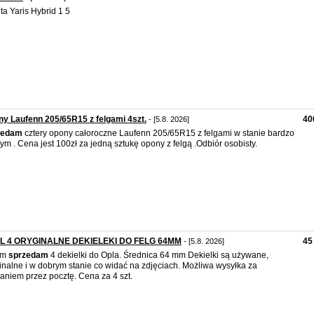
ta Yaris Hybrid 1 5
y Laufenn 205/65R15 z felgami 4szt.
40
- [5.8. 2026]
zedam
cztery opony całoroczne Laufenn 205/65R15 z felgami w stanie bardzo
ym . Cena jest 100zł za jedną sztukę opony z felgą .Odbiór osobisty.
L 4 ORYGINALNE DEKIELEKI DO FELG 64MM
45 
- [5.8. 2026]
am
sprzedam
4 dekielki do Opla. Średnica 64 mm Dekielki są używane,
inalne i w dobrym stanie co widać na zdjęciach. Możliwa wysyłka za
aniem przez pocztę. Cena za 4 szt.