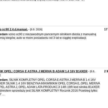
o xc90 2.4.d.manual.
17
- [6.8. 2026]
zedam
volvo xc90 z niezawodnym pancernym silnikiem diesla z manualną
ynią biegów, auto w moim posiadaniu od 3 lat w ciągłej exploatacji.
NIK OPEL: CORSA E ASTRA J MERIVA B ADAM 1.4 16V B14XER
2 
- [6.8.
]
zedam
, SILNIK KOMPLETNY OPEL CORSA E ASTRA J MERIVA B 1.4 16V
XER SILNIK 1.4 16V BENZYNA 66KW/90KM OPEL CORSA E, OPEL MERIVA
OPEL ASTRA J, OPEL ADAM LATA PRODUKCJI 14R-19R kod silnika B14XER
dmiotem sprzedaży jest SILNIK KOMPLETNY Rocznik 2016 Przebieg tylko:
 ...