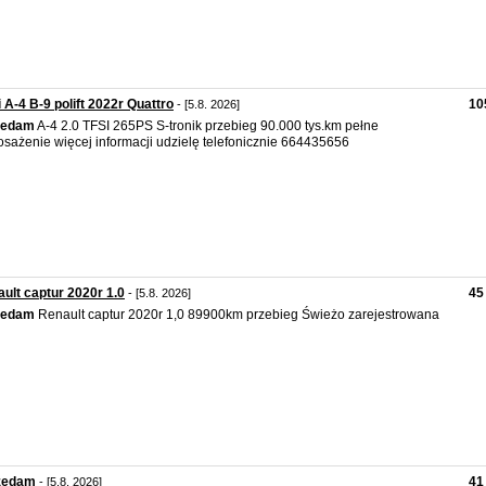
 A-4 B-9 polift 2022r Quattro
10
- [5.8. 2026]
zedam
A-4 2.0 TFSI 265PS S-tronik przebieg 90.000 tys.km pełne
sażenie więcej informacji udzielę telefonicznie 664435656
ult captur 2020r 1.0
45
- [5.8. 2026]
zedam
Renault captur 2020r 1,0 89900km przebieg Świeżo zarejestrowana
zedam
41
- [5.8. 2026]