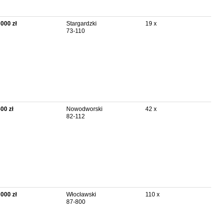
 000 zł
Stargardzki
19 x
73-110
500 zł
Nowodworski
42 x
82-112
 000 zł
Włocławski
110 x
87-800