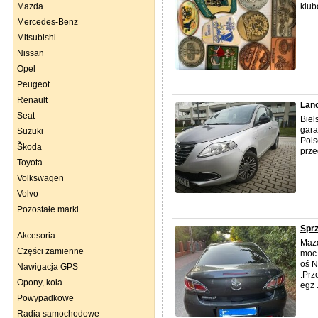
Mazda
klub
Mercedes-Benz
Mitsubishi
Nissan
Opel
Peugeot
Renault
Lanc
Seat
Biel
gara
Suzuki
Pols
Škoda
prze
Toyota
Volkswagen
Volvo
Pozostałe marki
Spr
Akcesoria
Mazd
Części zamienne
moc 
oś N
Nawigacja GPS
.Prz
Opony, koła
egz .
Powypadkowe
Radia samochodowe