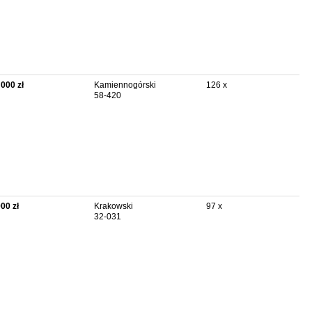
 000 zł
Kamiennogórski
126 x
58-420
900 zł
Krakowski
97 x
32-031