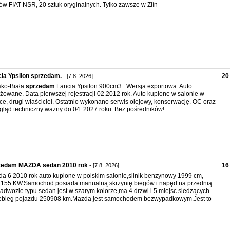
ów FIAT NSR, 20 sztuk oryginalnych. Tylko zawsze w Zlín
ia Ypsilon sprzedam.
20
- [7.8. 2026]
sko-Biała
sprzedam
Lancia Ypsilon 900cm3 . Wersja exportowa. Auto
żowane. Data pierwszej rejestracji 02.2012 rok. Auto kupione w salonie w
ce, drugi właściciel. Ostatnio wykonano serwis olejowy, konserwację. OC oraz
gląd techniczny ważny do 04. 2027 roku. Bez pośredników!
zedam MAZDA sedan 2010 rok
16
- [7.8. 2026]
a 6 2010 rok auto kupione w polskim salonie,silnik benzynowy 1999 cm,
155 KW.Samochod posiada manualną skrzynię biegów i napęd na przednią
adwozie typu sedan jest w szarym kolorze,ma 4 drzwi i 5 miejsc siedzących
ebieg pojazdu 250908 km.Mazda jest samochodem bezwypadkowym.Jest to
..