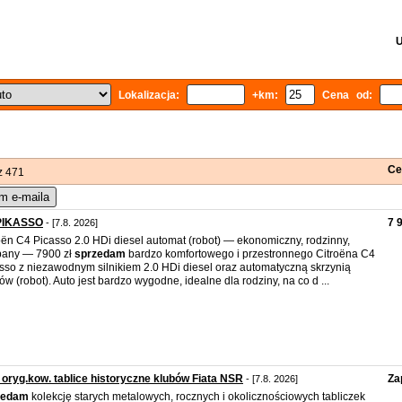
U
Lokalizacja:
+km:
Cena od:
Ce
z 471
m e-maila
PIKASSO
7 
- [7.8. 2026]
oën C4 Picasso 2.0 HDi diesel automat (robot) — ekonomiczny, rodzinny,
bany — 7900 zł
sprzedam
bardzo komfortowego i przestronnego Citroëna C4
sso z niezawodnym silnikiem 2.0 HDi diesel oraz automatyczną skrzynią
ów (robot). Auto jest bardzo wygodne, idealne dla rodziny, na co d ...
, oryg.kow. tablice historyczne klubów Fiata NSR
Za
- [7.8. 2026]
zedam
kolekcję starych metalowych, rocznych i okolicznościowych tabliczek