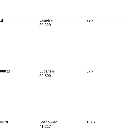
zł
Jasielski
79 x
38-220
 000 zł
Lubański
87 x
59-800
000 zł
Sosnowiec
101 x
41-217