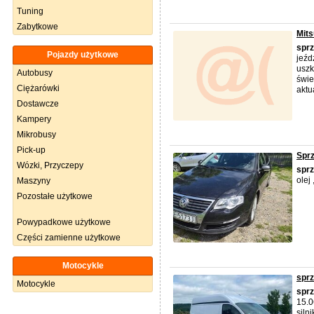
Tuning
Zabytkowe
Mits
spr
Pojazdy użytkowe
jeźd
uszk
Autobusy
świe
Ciężarówki
aktua
Dostawcze
Kampery
Mikrobusy
Pick-up
Spr
Wózki, Przyczepy
spr
olej
Maszyny
Pozostałe użytkowe
Powypadkowe użytkowe
Części zamienne użytkowe
Motocykle
spr
Motocykle
spr
15.0
siln