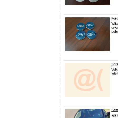
Ford
Wit
oryg
pobr
Spr
Volk
tele
Sam
spr