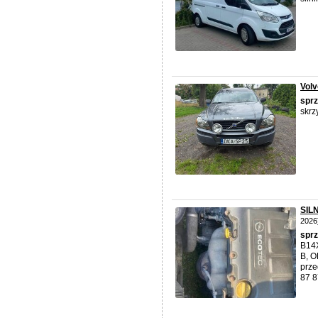
Volv
spr
skrz
SIL
2026
spr
B14
B, 
prze
87 87