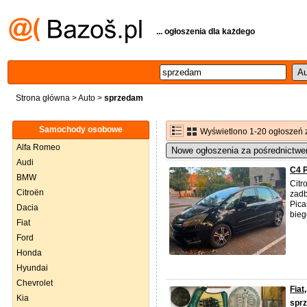
... ogłoszenia dla każdego
Strona główna
>
Auto
>
sprzedam
Samochody osobowe
Wyświetlono 1-20 ogłoszeń 
Alfa Romeo
Nowe ogłoszenia za pośrednictwe
Audi
C4 
BMW
Citr
Citroën
zad
Pica
Dacia
bieg
Fiat
Ford
Honda
Hyundai
Chevrolet
Fiat
Kia
spr