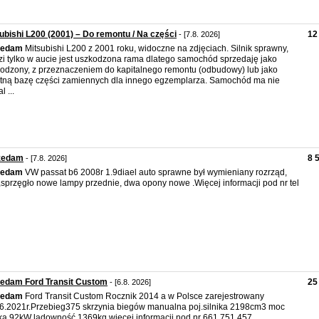
ubishi L200 (2001) – Do remontu / Na części
12
- [7.8. 2026]
zedam
Mitsubishi L200 z 2001 roku, widoczne na zdjęciach. Silnik sprawny,
zi tylko w aucie jest uszkodzona rama dlatego samochód sprzedaję jako
odzony, z przeznaczeniem do kapitalnego remontu (odbudowy) lub jako
tną bazę części zamiennych dla innego egzemplarza. Samochód ma nie
l ...
zedam
8 
- [7.8. 2026]
zedam
VW passat b6 2008r 1.9diael auto sprawne był wymieniany rozrząd,
 ,sprzęgło nowe lampy przednie, dwa opony nowe .Więcej informacji pod nr tel
zedam Ford Transit Custom
25
- [6.8. 2026]
zedam
Ford Transit Custom Rocznik 2014 a w Polsce zarejestrowany
6.2021r.Przebieg375 skrzynia biegów manualna poj.silnika 2198cm3 moc
ika 92kW ladowność 1369kg więcej informacji nod nr 661 751 457