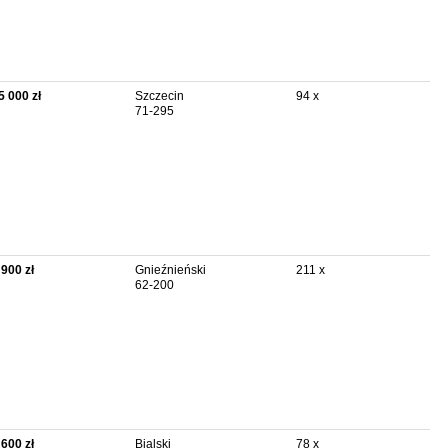
5 000 zł
Szczecin
94 x
71-295
 900 zł
Gnieźnieński
211 x
62-200
 600 zł
Bialski
78 x