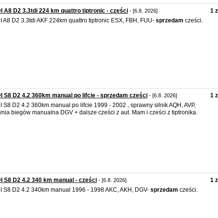
 A8 D2 3.3tdi 224 km quattro tiptronic - cześci
1 z
- [6.8. 2026]
 A8 D2 3.3tdi AKF 224km quattro tiptronic ESX, FBH, FUU-
sprzedam
cześci.
 S8 D2 4.2 360km manual po lifcie - sprzedam cześci
1 z
- [6.8. 2026]
 S8 D2 4.2 360km manual po lifcie 1999 - 2002 , sprawny silnik AQH, AVP,
ynia biegów manualna DGV + dalsze cześci z aut. Mam i cześci z tiptronika.
 S8 D2 4.2 340 km manual - cześci
1 z
- [6.8. 2026]
 S8 D2 4.2 340km manual 1996 - 1998 AKC, AKH, DGV-
sprzedam
cześci.