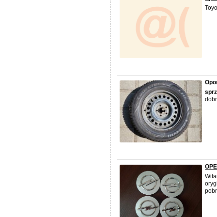
Toyo
Opon
spr
dobr
OPE
Wit
oryg
pobr