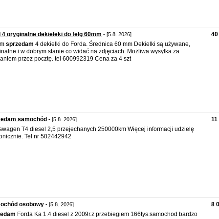
 4 oryginalne dekieleki do felg 60mm
40 
- [5.8. 2026]
am
sprzedam
4 dekielki do Forda. Średnica 60 mm Dekielki są używane,
inalne i w dobrym stanie co widać na zdjęciach. Możliwa wysyłka za
aniem przez pocztę. tel 600992319 Cena za 4 szt
zedam samochód
11
- [5.8. 2026]
swagen T4 diesel 2,5 przejechanych 250000km Więcej informacji udzielę
fonicznie. Tel nr 502442942
ochód osobowy
8 
- [5.8. 2026]
zedam
Forda Ka 1.4 diesel z 2009r.z przebiegiem 166tys.samochod bardzo