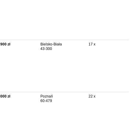
 900 zł
Bielsko-Biała
17 x
43-300
 000 zł
Poznań
22 x
60-479