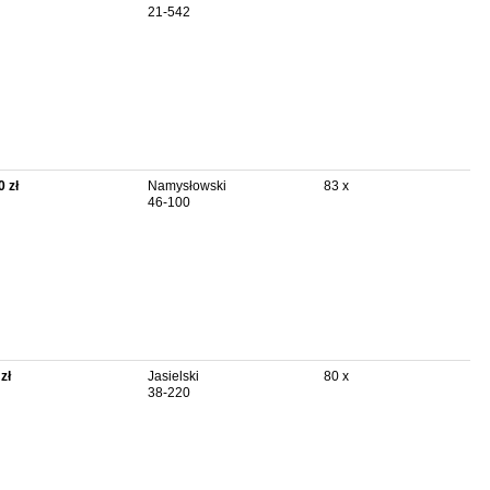
21-542
0 zł
Namysłowski
83 x
46-100
zł
Jasielski
80 x
38-220