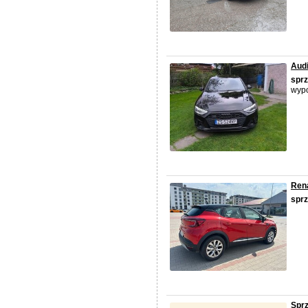
Audi
spr
wypo
Rena
spr
Spr