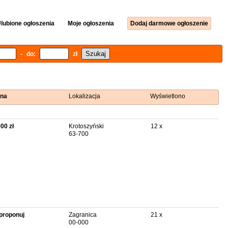
lubione ogłoszenia
Moje ogłoszenia
Dodaj darmowe ogłoszenie
- do:
zł
na
Lokalizacja
Wyświetlono
900 zł
Krotoszyński
12 x
63-700
proponuj
Zagranica
21 x
00-000