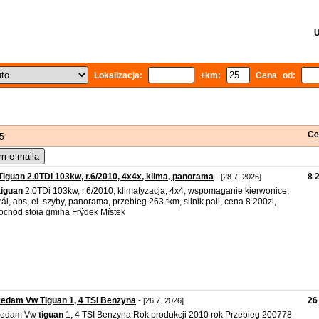
U
Lokalizacja:
+km:
Cena od:
Ce
 5
m e-maila
iguan 2.0TDi 103kw, r.6/2010, 4x4x, klima, panorama
8 
- [28.7. 2026]
tiguan
2.0TDi 103kw, r.6/2010, klimatyzacja, 4x4, wspomaganie kierwonice,
rál, abs, el. szyby, panorama, przebieg 263 tkm, silnik pali, cena 8 200zl,
chod stoia gmina Frýdek Místek
edam Vw Tiguan 1, 4 TSI Benzyna
26
- [26.7. 2026]
zedam Vw
tiguan
1, 4 TSI Benzyna Rok produkcji 2010 rok Przebieg 200778