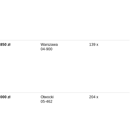
 850 zł
Warszawa
139 x
04-900
 000 zł
Otwocki
204 x
05-462