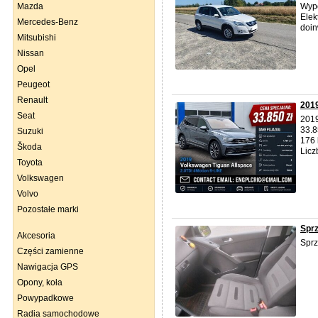
Mazda
Wypo
Elek
Mercedes-Benz
doin
Mitsubishi
Nissan
Opel
Peugeot
Renault
2019
Seat
201
33.8
Suzuki
176 
Škoda
Licz
Toyota
Volkswagen
Volvo
Pozostałe marki
Spr
Akcesoria
Sprz
Części zamienne
Nawigacja GPS
Opony, koła
Powypadkowe
Radia samochodowe