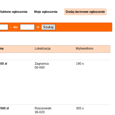
lubione ogłoszenia
Moje ogłoszenia
Dodaj darmowe ogłoszenie
- do:
zł
na
Lokalizacja
Wyświetlono
200 zł
Zagranica
190 x
00-000
 500 zł
Rzeszowski
305 x
36-020