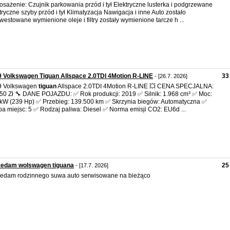
sażenie: Czujnik parkowania przód i tył Elektryczne lusterka i podgrzewane
tryczne szyby przód i tył Klimatyzacja Nawigacja i inne Auto zostało
westowane wymienione oleje i filtry zostały wymienione tarcze h ...
 Volkswagen Tiguan Allspace 2.0TDI 4Motion R-LINE
33
- [26.7. 2026]
9 Volkswagen
tiguan
Allspace 2.0TDI 4Motion R-LINE 💥 CENA SPECJALNA:
50 Zł 🔧 DANE POJAZDU: ✅ Rok produkcji: 2019 ✅ Silnik: 1.968 cm³ ✅ Moc:
kW (239 Hp) ✅ Przebieg: 139.500 km ✅ Skrzynia biegów: Automatyczna ✅
ba miejsc: 5 ✅ Rodzaj paliwa: Diesel ✅ Norma emisji CO2: EU6d ...
zedam wolswagen tiguana
25
- [17.7. 2026]
edam rodzinnego suwa auto serwisowane na bieżąco