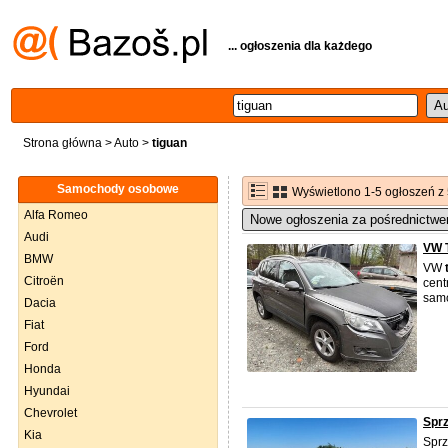
... ogłoszenia dla każdego
Strona główna
>
Auto
>
tiguan
Samochody osobowe
Wyświetlono 1-5 ogłoszeń z
Alfa Romeo
Nowe ogłoszenia za pośrednictwe
Audi
VW T
BMW
VW
Citroën
cent
samo
Dacia
Fiat
Ford
Honda
Hyundai
Chevrolet
Sprz
Kia
Spr