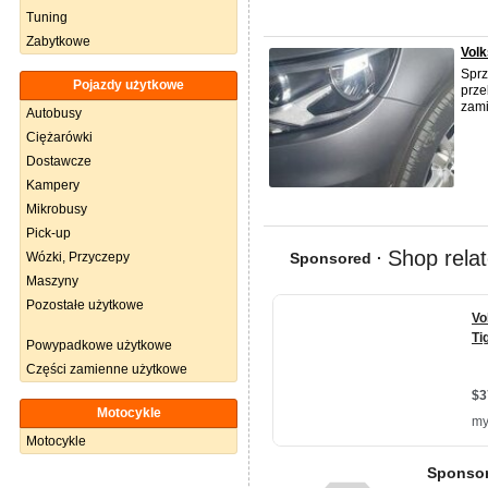
Tuning
Zabytkowe
Volk
Spr
Pojazdy użytkowe
prze
zami
Autobusy
Ciężarówki
Dostawcze
Kampery
Mikrobusy
Pick-up
Wózki, Przyczepy
Maszyny
Pozostałe użytkowe
Powypadkowe użytkowe
Części zamienne użytkowe
Motocykle
Motocykle