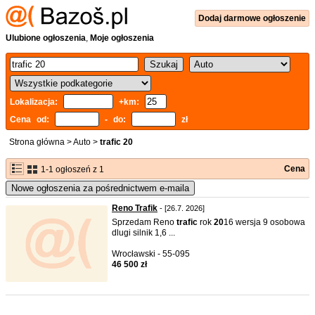
Dodaj
darmowe
ogłoszenie
Ulubione ogłoszenia
,
Moje ogłoszenia
Lokalizacja:
+km:
Cena od:
- do:
zł
Strona główna
>
Auto
>
trafic 20
Cena
1-1 ogłoszeń z 1
Nowe ogłoszenia za pośrednictwem e-maila
Reno Trafik
- [26.7. 2026]
Sprzedam Reno
trafic
rok
20
16 wersja 9 osobowa
dlugi silnik 1,6 ...
Wrocławski - 55-095
46 500 zł