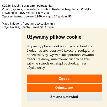
©2026 Bazoš -
sprzedam, ogłoszenia
Pomoc
,
Pytania
,
Komentarze
,
Kontakt
,
Reklama
,
Regulamin
,
Polityka
prywatności
,
RSS
,
Ogłoszenia Auto ogółem:
1260
, w ciągu 24 godzin:
53
Mapa kategorii
,
Popularne wyszukiwania
Kraje:
Polska
,
Czechy
,
Słowacja
,
Austria
Używamy plików cookie
Używamy plików cookie i innych technologii
śledzenia, aby poprawić jakość przeglądania
naszej witryny, wyświetlać spersonalizowane
treści i reklamy, analizować ruch w naszej
witrynie i wiedzieć, skąd pochodzą nasi
użytkownicy.
Zgoda
Odmawiam
Zmiana ustawień