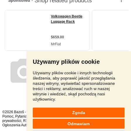
Używamy plików cookie
Używamy plików cookie i innych technologii
śledzenia, aby poprawić jakość przeglądania
naszej witryny, wyświetlać spersonalizowane
treści i reklamy, analizować ruch w naszej
witrynie i wiedzieć, skąd pochodzą nasi
użytkownicy.
©2026 Bazoš -
sprzedam, ogłoszenia
Zgoda
Pomoc
,
Pytania
,
Komentarze
,
Kontakt
,
Reklama
,
Regulamin
,
Polityka
prywatności
,
RSS
,
Odmawiam
Ogłoszenia Auto ogółem:
1257
, w ciągu 24 godzin:
51