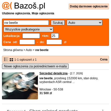
Dodaj
darmowe
ogłoszenie
Ulubione ogłoszenia
,
Moje ogłoszenia
Lokalizacja:
+km:
Cena od:
- do:
zł
Strona główna
>
Auto
>
vw beetle
Cena
1-1 ogłoszeń z 1
Nowe ogłoszenia za pośrednictwem e-maila
Sprzedaż detaliczna
- [2.7. 2026]
vw
beetle
, przebieg 152000 km, stan dobry,
szyberdach ASR central ...
Wrocław - 50-538
31 500 zł