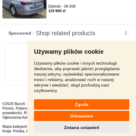
Dębicki - 39-208
119 900 zł
Używamy plików cookie
Używamy plików cookie i innych technologii
śledzenia, aby poprawić jakość przeglądania
naszej witryny, wyświetlać spersonalizowane
treści i reklamy, analizować ruch w naszej
witrynie i wiedzieć, skąd pochodzą nasi
użytkownicy.
©2026 Bazoš -
sprzedam, ogłoszenia
Zgoda
Pomoc
,
Pytania
,
Komentarze
,
Kontakt
,
Reklama
,
Regulamin
,
Polityka
prywatności
,
RSS
,
Odmawiam
Ogłoszenia Auto ogółem:
1286
, w ciągu 24 godzin:
30
Mapa kategorii
,
Popularne wyszukiwania
Zmiana ustawień
Kraje:
Polska
,
Czechy
,
Słowacja
,
Austria