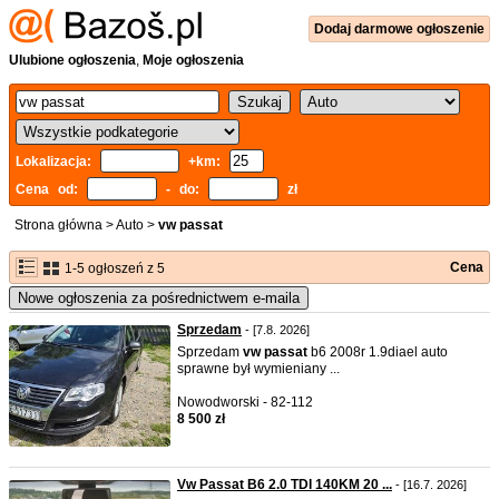
Dodaj
darmowe
ogłoszenie
Ulubione ogłoszenia
,
Moje ogłoszenia
Lokalizacja:
+km:
Cena od:
- do:
zł
Strona główna
>
Auto
>
vw passat
Cena
1-5 ogłoszeń z 5
Nowe ogłoszenia za pośrednictwem e-maila
Sprzedam
- [7.8. 2026]
Sprzedam
vw
passat
b6 2008r 1.9diael auto
sprawne był wymieniany ...
Nowodworski - 82-112
8 500 zł
Vw Passat B6 2.0 TDI 140KM 20 ...
- [16.7. 2026]