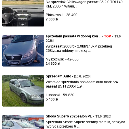
Na sprzedaż: Volkswagen
passat
B6 2.0 TDI 140
KM, 2006 r. Witam, ...
Pińczowski - 28-400
7 000 zł
sprzedam passata w dobrej kon ...
-
TOP
- [19.6.
2026]
vw
passat
2008rok 2,0tdi/140kM przebieg
268tys.na robionym rozrzą ...
Myszkowski - 42-300
14 500 zł
Sprzedam Auto
- [15.6. 2026]
Witam do sprzedania posiadam auto marki
vw
passat
B5 Fl 2005r 1.9 ...
Lubański - 59-830
5 400 zł
Skoda Superb 2025salon PL
- [13.6. 2026]
Sprzedam Skodę Superb srebrny metalik, benzyna
hybryda przebieg 6 ...