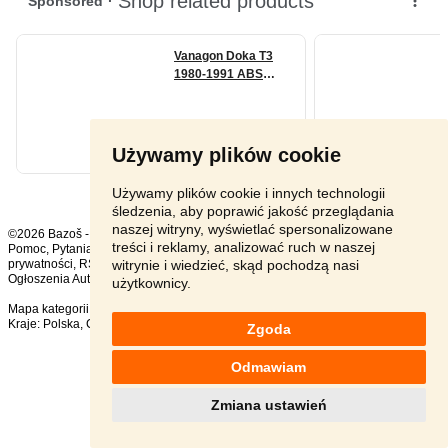
Używamy plików cookie
Używamy plików cookie i innych technologii
śledzenia, aby poprawić jakość przeglądania
naszej witryny, wyświetlać spersonalizowane
©2026 Bazoš -
sprzedam, ogłoszenia
treści i reklamy, analizować ruch w naszej
Pomoc
,
Pytania
,
Komentarze
,
Kontakt
,
Reklama
,
Regulamin
,
Polityka
witrynie i wiedzieć, skąd pochodzą nasi
prywatności
,
RSS
,
Ogłoszenia Auto ogółem:
1242
, w ciągu 24 godzin:
25
użytkownicy.
Mapa kategorii
,
Popularne wyszukiwania
Kraje:
Polska
,
Czechy
,
Słowacja
,
Austria
Zgoda
Odmawiam
Zmiana ustawień