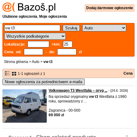
Dodaj
darmowe
ogłoszenie
Ulubione ogłoszenia
,
Moje ogłoszenia
Lokalizacja:
+km:
Cena od:
- do:
zł
Strona główna
>
Auto
>
vw t3
Cena
1-1 ogłoszeń z 1
Nowe ogłoszenia za pośrednictwem e-maila
Volkswagen T3 Westfalia – oryg ...
- [24.6. 2026]
Na sprzedaż oryginalny
vw
t3
Westfalia z 1980
roku, sprowadzony z ...
Zagranica - 00-000
69 000 zł