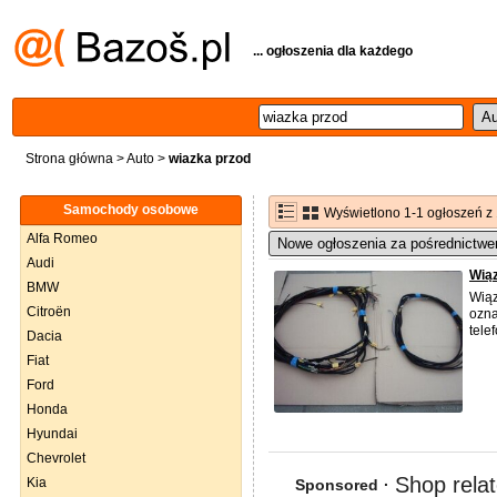
... ogłoszenia dla każdego
Strona główna
>
Auto
>
wiazka przod
Samochody osobowe
Wyświetlono 1-1 ogłoszeń z
Alfa Romeo
Nowe ogłoszenia za pośrednictwe
Audi
Wią
BMW
Wiąz
Citroën
ozna
tele
Dacia
Fiat
Ford
Honda
Hyundai
Chevrolet
Kia