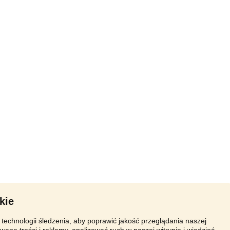
kie
technologii śledzenia, aby poprawić jakość przeglądania naszej
wane treści i reklamy, analizować ruch w naszej witrynie i wiedzieć,