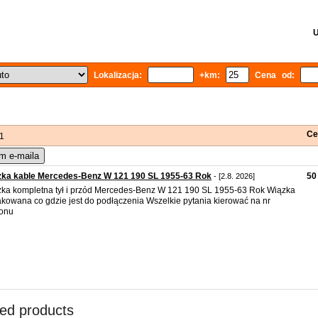
U
Lokalizacja:
+km:
Cena od:
Ce
 1
m e-maila
zka kable Mercedes-Benz W 121 190 SL 1955-63 Rok
50 
- [2.8. 2026]
ka kompletna tył i przód Mercedes-Benz W 121 190 SL 1955-63 Rok Wiązka
kowana co gdzie jest do podłączenia Wszelkie pytania kierować na nr
fonu