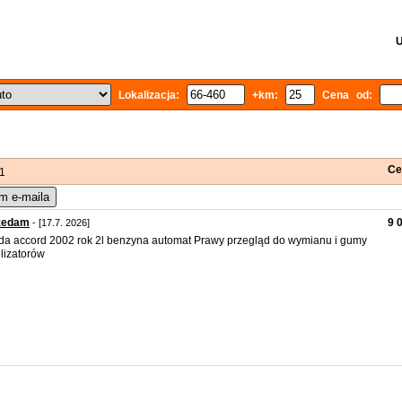
U
Lokalizacja:
+km:
Cena od:
Ce
 1
m e-maila
zedam
9 
- [17.7. 2026]
a accord 2002 rok 2l benzyna automat Prawy przegląd do wymianu i gumy
ilizatorów