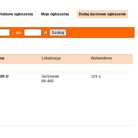
lubione ogłoszenia
Moje ogłoszenia
Dodaj darmowe ogłoszenie
- do:
zł
na
Lokalizacja
Wyświetlono
000 zł
Gorzowski
101 x
66-460