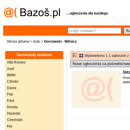
... ogłoszenia dla każdego
Strona główna
>
Auto
>
Gorzowski - Witnica
Samochody osobowe
Wyświetlono 1-1 ogłoszeń z
Alfa Romeo
Nowe ogłoszenia za pośrednictwe
Audi
Spr
BMW
Hond
Citroën
stab
Dacia
Fiat
Ford
Honda
Hyundai
Chevrolet
Kia