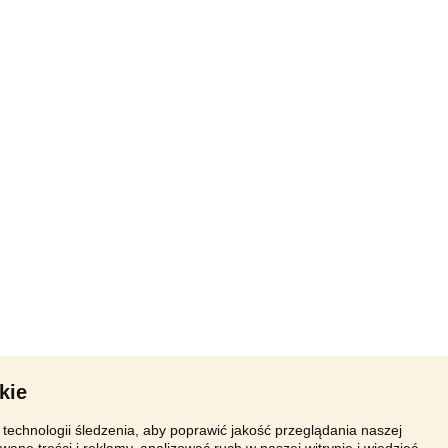
kie
technologii śledzenia, aby poprawić jakość przeglądania naszej
wane treści i reklamy, analizować ruch w naszej witrynie i wiedzieć,