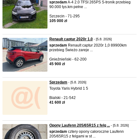
sprzedam
A-4 2.0 TFSI 265PS S-tronik przebieg
90.000 tys.km pełne ...
Szczecin - 71-295
105 000 zł
Renault captur 2020r 1.0
- [5.8. 2026]
sprzedam
Renault captur 2020r 1,0 89900km
przebieg Świeżo zareje ...
Gnieźnieński - 62-200
45 900 zł
Sprzedam
- [5.8. 2026]
Toyota Yaris Hybrid 1 5
Bialski - 21-542
41 600 zł
Opony Laufenn 205/65R15 z felg ...
- [5.8. 2026]
sprzedam
cztery opony całoroczne Laufenn
205/65R15 z felgami w st ...