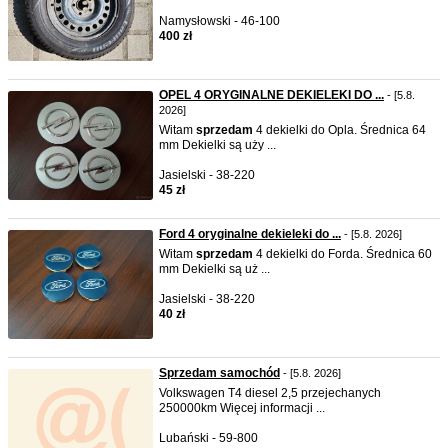
Namysłowski - 46-100
400 zł
OPEL 4 ORYGINALNE DEKIELEKI DO ...
- [5.8.
2026]
Witam
sprzedam
4 dekielki do Opla. Średnica 64
mm Dekielki są uży ...
Jasielski - 38-220
45 zł
Ford 4 oryginalne dekieleki do ...
- [5.8. 2026]
Witam
sprzedam
4 dekielki do Forda. Średnica 60
mm Dekielki są uż ...
Jasielski - 38-220
40 zł
Sprzedam samochód
- [5.8. 2026]
Volkswagen T4 diesel 2,5 przejechanych
250000km Więcej informacji ...
Lubański - 59-800