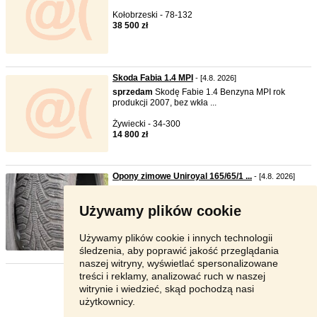
Kołobrzeski - 78-132
38 500 zł
Skoda Fabia 1.4 MPI
- [4.8. 2026]
sprzedam
Skodę Fabie 1.4 Benzyna MPI rok
produkcji 2007, bez wkła ...
Żywiecki - 34-300
14 800 zł
Opony zimowe Uniroyal 165/65/1 ...
- [4.8. 2026]
sprzedam
opony zimow Uniroyal w bardzo
dobrym stanie. Opony mało ...
Używamy plików cookie
Bytom - 41-923
400 zł
Używamy plików cookie i innych technologii
śledzenia, aby poprawić jakość przeglądania
naszej witryny, wyświetlać spersonalizowane
treści i reklamy, analizować ruch w naszej
Strona:
1
2
3
Następna
witrynie i wiedzieć, skąd pochodzą nasi
użytkownicy.