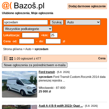
Dodaj
darmowe
ogłoszenie
Ulubione ogłoszenia
,
Moje ogłoszenia
Lokalizacja:
+km:
Cena od:
- do:
zł
Strona główna
>
Auto
>
sprzedam
Cena
1-20 ogłoszeń z 477
Nowe ogłoszenia za pośrednictwem e-maila
Ford transit
- [5.8. 2026]
sprzedam
Ford Transit Custom.Rocznik 2014 data
pierwszej rejestra ...
Włocławski - 87-800
25 000 zł
Audi A-4 B-9 polift 2022r Quat ...
- [5.8. 2026]