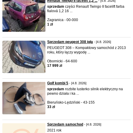
Renault Twingo II facelift 1,2 ...
- [5.8. 2026]
sprzedam
części Renault Twingo II facelift farba
fialová 1,2 16 ...
Zagranica - 00-000
1 zł
Sprzedam peugeot 308 igła
- [4.8. 2026]
PEUGEOT 308 – Kompaktowy samochód z 2013
roku, który łączy wygodę ...
Obornicki - 64-600
17 999 zł
Golf kombi 5
- [4.8. 2026]
sprzedam
rozbite lusterko silnik elektryczny na
pewno działa i ka ...
Bieruńsko-Lędziński - 43-155
33 zł
Sprzedam samochod
- [4.8. 2026]
2021 rok