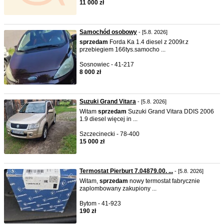
11 000 zł
Samochód osobowy
- [5.8. 2026]
sprzedam
Forda Ka 1.4 diesel z 2009r.z
przebiegiem 166tys.samocho ...
Sosnowiec - 41-217
8 000 zł
Suzuki Grand Vitara
- [5.8. 2026]
Witam
sprzedam
Suzuki Grand Vitara DDIS 2006
1.9 diesel więcej in ...
Szczecinecki - 78-400
15 000 zł
Termostat Pierburt 7.04879.00. ...
- [5.8. 2026]
Witam,
sprzedam
nowy termostat fabrycznie
zaplombowany zakupiony ...
Bytom - 41-923
190 zł