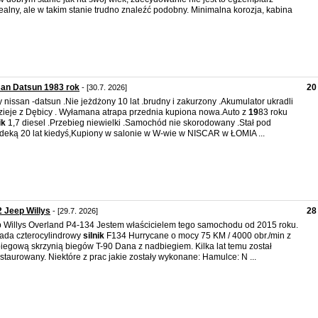
alny, ale w takim stanie trudno znaleźć podobny. Minimalna korozja, kabina
an Datsun 1983 rok
20
- [30.7. 2026]
y nissan -datsun .Nie jeżdżony 10 lat .brudny i zakurzony .Akumulator ukradli
zieje z Dębicy . Wyłamana atrapa przednia kupiona nowa.Auto z
19
83 roku
ik
1,7 diesel .Przebieg niewielki .Samochód nie skorodowany .Stał pod
deką 20 lat kiedyś,Kupiony w salonie w W-wie w NISCAR w ŁOMIA ...
 Jeep Willys
28
- [29.7. 2026]
 Willys Overland P4-134 Jestem właścicielem tego samochodu od 2015 roku.
ada czterocylindrowy
silnik
F134 Hurrycane o mocy 75 KM / 4000 obr./min z
biegową skrzynią biegów T-90 Dana z nadbiegiem. Kilka lat temu został
staurowany. Niektóre z prac jakie zostały wykonane: Hamulce: N ...