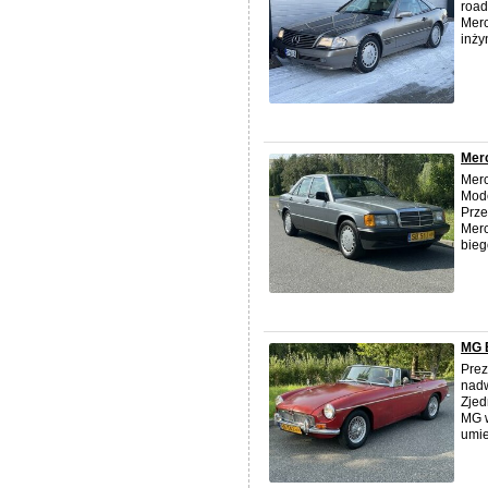
road
Merc
inży
Mer
Mer
Mod
Prze
Mer
bieg
MG B
Prez
nadw
Zjed
MG w
umie