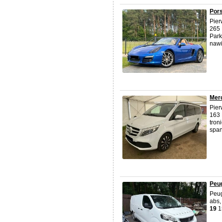
Pors
Pier
265 
Park
nawi
Mer
Pier
163 
tron
span
Peug
Peug
abs,
19
1