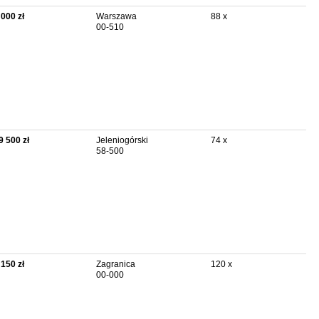
 000 zł
Warszawa
88 x
00-510
9 500 zł
Jeleniogórski
74 x
58-500
 150 zł
Zagranica
120 x
00-000