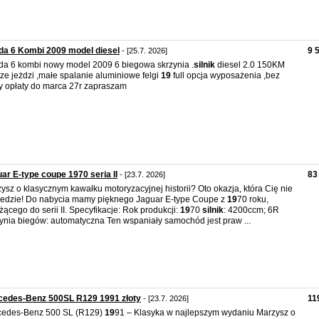
a 6 Kombi 2009 model diesel
9 
- [25.7. 2026]
a 6 kombi nowy model 2009 6 biegowa skrzynia .
silnik
diesel 2.0 150KM
ze jeżdzi ,małe spalanie aluminiowe felgi
19
full opcja wyposażenia ,bez
y opłaty do marca 27r zapraszam
ar E-type coupe 1970 seria II
83
- [23.7. 2026]
ysz o klasycznym kawałku motoryzacyjnej historii? Oto okazja, która Cię nie
edzie! Do nabycia mamy pięknego Jaguar E-type Coupe z
19
70 roku,
żącego do serii II. Specyfikacje: Rok produkcji:
19
70
silnik
: 4200ccm; 6R
ynia biegów: automatyczna Ten wspaniały samochód jest praw ...
cedes-Benz 500SL R129 1991 złoty
11
- [23.7. 2026]
cedes-Benz 500 SL (R129)
19
91 – Klasyka w najlepszym wydaniu Marzysz o