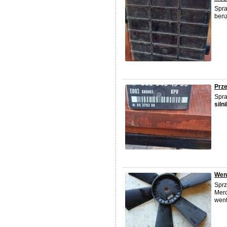
Spr
benz
Prze
Spr
silni
Went
Sprz
Mer
went