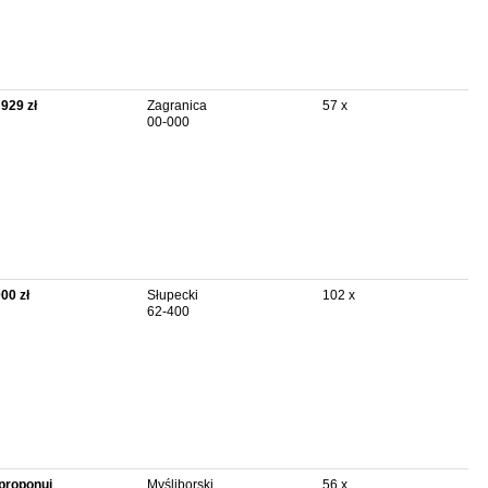
 929 zł
Zagranica
57 x
00-000
000 zł
Słupecki
102 x
62-400
proponuj
Myśliborski
56 x