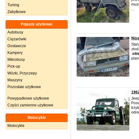
muze
Tuning
...
Zabytkowe
Pojazdy użytkowe
Autobusy
Niss
Ciężarówki
Star
Dostawcze
złod
Kampery
.
siln
plan
Mikrobusy
Pick-up
Wózki, Przyczepy
Maszyny
Pozostałe użytkowe
1962
Powypadkowe użytkowe
Jeep
Posi
Części zamienne użytkowe
trzy
odre
Motocykle
Motocykle