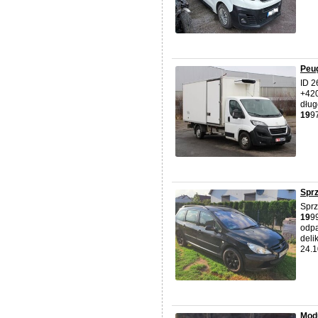
Peu
ID 2
+420
dłu
19
9
Spr
Sprz
19
9
odpa
deli
24.1
Modu