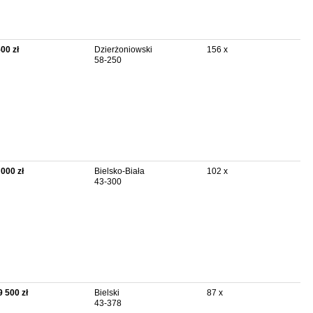
500 zł
Dzierżoniowski
156 x
58-250
 000 zł
Bielsko-Biała
102 x
43-300
9 500 zł
Bielski
87 x
43-378