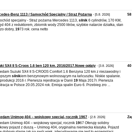
edes-Benz 1113 / Samochód Specjalny / Straż Pożarna
58
- [5.8. 2026]
chód specjalny - Straż pożarna Mercedes 1113,
silnik
6 cylindrów, 170 KM,
d 404 z reduktorem, zbiornik wody 2500 litrów, szybkie natarcie działka, stan
zo dobry,
19
73 rok. cena netto
ki SX4 II S-Croos 1.6 ben 120 km. 2016/2017.Nowe opłaty
40
- [3.8. 2026]
edam Suzuki SX4 II S-CROOS Comfort 1.6 Benzyna 120 km z niezawodny i
lepszym
silnik
iem benzynowym wolnossącym na łańcuszku. Niskie spalanie.
produkcji 2016 r. Pierwsza rejestracja w Danii
19
Maja 2017r. Pierwsza
stracja w Polsce 20.05.2024 rok. Emisja spalin Euro 6. Przebieg zro ...
edam Unimog 404 – wojskowy specjal, rocznik 1967
Za
- [2.8. 2026]
edam Unimog 404 – wojskowy specjal, rocznik
19
67 Oferuję solidny
kowy pojazd z duszą – Unimog 404, oryginalna niemiecka klasyka. Pojazd
 w dobrym stanie jak na swój wiek, zdecydowanie nie jest to egzemplarz