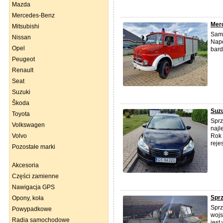
Mazda
Mercedes-Benz
Merc
Mitsubishi
Samo
Nissan
Napę
Opel
bard
Peugeot
Renault
Seat
Suzuki
Škoda
Suzu
Toyota
Sprz
Volkswagen
naj
Volvo
Rok 
reje
Pozostałe marki
Akcesoria
Części zamienne
Nawigacja GPS
Sprz
Opony, koła
Sprz
Powypadkowe
wojs
Radia samochodowe
jest