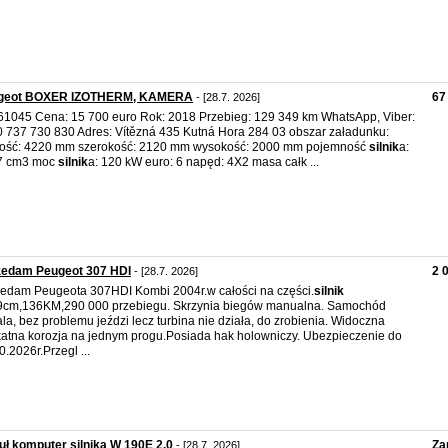
geot BOXER IZOTHERM, KAMERA
67
- [28.7. 2026]
61045 Cena: 15 700 euro Rok: 2018 Przebieg: 129 349 km WhatsApp, Viber:
 737 730 830 Adres: Vítězná 435 Kutná Hora 284 03 obszar załadunku:
gość: 4220 mm szerokość: 2120 mm wysokość: 2000 mm pojemność
silnik
a:
7 cm3 moc
silnik
a: 120 kW euro: 6 napęd: 4X2 masa całk ...
zedam Peugeot 307 HDI
2 
- [28.7. 2026]
edam Peugeota 307HDI Kombi 2004r.w całości na części.
silnik
9cm,136KM,290 000 przebiegu. Skrzynia biegów manualna. Samochód
la, bez problemu jeździ lecz turbina nie działa, do zrobienia. Widoczna
katna korozja na jednym progu.Posiada hak holowniczy. Ubezpieczenie do
0.2026r.Przegl ...
ł komputer silnika W 190E 2,0
Za
- [28.7. 2026]