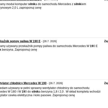
awny moduł komputer
silnik
a do samochodu Mercedes z
silnik
iem
ynowym 2,0 L zaproponuj cenę
kaźnik pompy paliwa W 190 E
Za
- [28.7. 2026]
awny używany przekaźnik pompy paliwa do samochodu Mercedes W
19
0 E
k
benzyna. Zaproponuj cenę
ylator chłodnicy Mercedes W 190
Za
- [26.7. 2026]
edam używany w pełni sprawny wentylator chłodnicy do samochodu
cedes W 180 i W
19
0 do
silnik
a benzyna 1,8 i 2,0 . W skład kompletu wchodzi
ylator cewka elektryczna i koło pasowe. Zaproponuj cenę