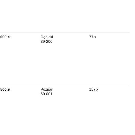
 000 zł
Dębicki
77 x
39-200
 500 zł
Poznań
157 x
60-001