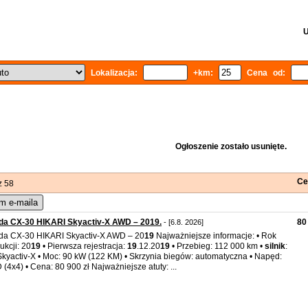
U
Lokalizacja:
+km:
Cena od:
Ogłoszenie zostało usunięte.
Ce
z 58
m e-maila
da CX-30 HIKARI Skyactiv-X AWD – 2019.
80
- [6.8. 2026]
a CX-30 HIKARI Skyactiv-X AWD – 20
19
Najważniejsze informacje: • Rok
ukcji: 20
19
• Pierwsza rejestracja:
19
.12.20
19
• Przebieg: 112 000 km •
silnik
:
Skyactiv-X • Moc: 90 kW (122 KM) • Skrzynia biegów: automatyczna • Napęd:
(4x4) • Cena: 80 900 zł Najważniejsze atuty: ...