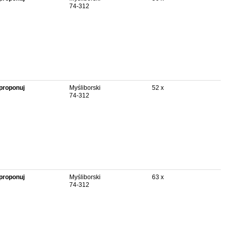
74-312
proponuj
Myśliborski
52 x
74-312
proponuj
Myśliborski
63 x
74-312