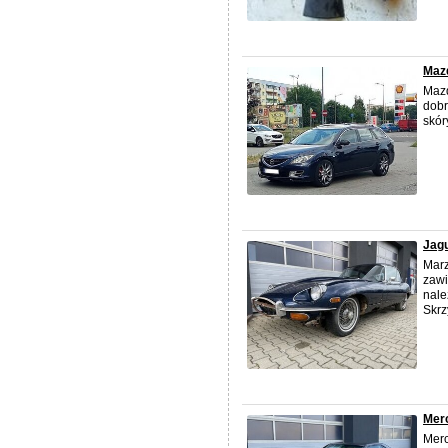
Mazd
Mazd
dobr
skór
Jagu
Marz
zawi
nale
Skrz
Mer
Mer