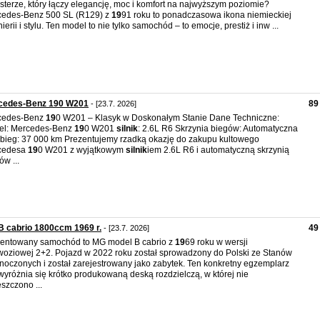
sterze, który łączy elegancję, moc i komfort na najwyższym poziomie?
edes-Benz 500 SL (R129) z
19
91 roku to ponadczasowa ikona niemieckiej
nierii i stylu. Ten model to nie tylko samochód – to emocje, prestiż i inw ...
cedes-Benz 190 W201
89
- [23.7. 2026]
cedes-Benz
19
0 W201 – Klasyk w Doskonałym Stanie Dane Techniczne:
el: Mercedes-Benz
19
0 W201
silnik
: 2.6L R6 Skrzynia biegów: Automatyczna
bieg: 37 000 km Prezentujemy rzadką okazję do zakupu kultowego
cedesa
19
0 W201 z wyjątkowym
silnik
iem 2.6L R6 i automatyczną skrzynią
ów ...
 cabrio 1800ccm 1969 r.
49
- [23.7. 2026]
entowany samochód to MG model B cabrio z
19
69 roku w wersji
oziowej 2+2. Pojazd w 2022 roku został sprowadzony do Polski ze Stanów
noczonych i został zarejestrowany jako zabytek. Ten konkretny egzemplarz
yróżnia się krótko produkowaną deską rozdzielczą, w której nie
szczono ...