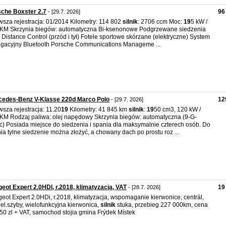
che Boxster 2.7
96
- [29.7. 2026]
wsza rejestracja: 01/2014 Kilometry: 114 802
silnik
: 2706 ccm Moc:
19
5 kW /
KM Skrzynia biegów: automatyczna Bi-ksenonowe Podgrzewane siedzenia
 Distance Control (przód i tył) Fotele sportowe skórzane (elektryczne) System
gacyjny Bluetooth Porsche Communications Manageme ...
cedes-Benz V-Klasse 220d Marco Polo
12
- [29.7. 2026]
wsza rejestracja: 11.20
19
Kilometry: 41 845 km
silnik
:
19
50 cm3, 120 kW /
KM Rodzaj paliwa: olej napędowy Skrzynia biegów: automatyczna (9-G-
ic) Posiada miejsce do siedzenia i spania dla maksymalnie czterech osób. Do
ia tylne siedzenie można złożyć, a chowany dach po prostu roz ...
eot Expert 2.0HDI, r.2018, klimatyzacja, VAT
19
- [28.7. 2026]
eot Expert 2.0HDi, r.2018, klimatyzacja, wspomaganie kierwonice, centrál,
 el.szyby, wielofunkcyjna kierwonica,
silnik
stuka, przebieg 227 000km, cena
50 zl + VAT, samochod stojia gmina Frýdek Místek