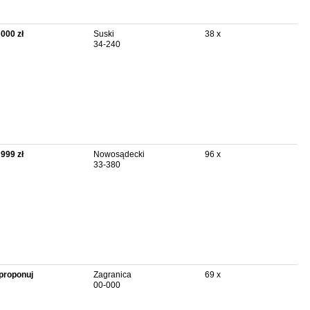
 000 zł
Suski
38 x
34-240
 999 zł
Nowosądecki
96 x
33-380
proponuj
Zagranica
69 x
00-000