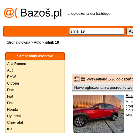
... ogłoszenia dla każdego
Strona główna
>
Auto
>
silnik 19
Samochody osobowe
Alfa Romeo
Audi
BMW
Wyświetlono 1-20 ogłoszeń 
Citroën
Nowe ogłoszenia za pośrednictwe
Dacia
Maz
Fiat
Mazd
Ford
prod
Honda
2.0 
AWD 
Hyundai
Chevrolet
Kia