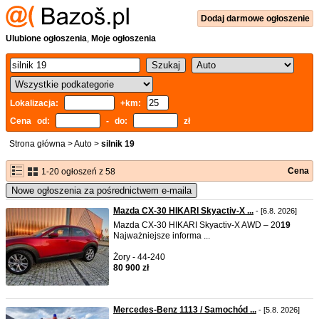
Dodaj
darmowe
ogłoszenie
Ulubione ogłoszenia
,
Moje ogłoszenia
Lokalizacja:
+km:
Cena od:
- do:
zł
Strona główna
>
Auto
>
silnik 19
Cena
1-20 ogłoszeń z 58
Nowe ogłoszenia za pośrednictwem e-maila
Mazda CX-30 HIKARI Skyactiv-X ...
- [6.8. 2026]
Mazda CX-30 HIKARI Skyactiv-X AWD – 20
19
Najważniejsze informa ...
Żory - 44-240
80 900 zł
Mercedes-Benz 1113 / Samochód ...
- [5.8. 2026]