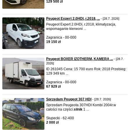
129 500 zł
Peugeot Expert 2.0HDI, r.2018, ...
- [28.7. 2026]
Peugeot Expert 2.0HDi, r.2018, klimatyzacja,
wspomaganie kierwoni ...
Zagranica - 00-000
19 150 zł
Peugeot BOXER IZOTHERM, KAMERA ...
- [28.7.
2026]
ID 261045 Cena: 15 700 euro Rok: 2018 Przebieg:
129 349 km ...
Zagranica - 00-000
67 929 zł
Sprzedam Peugeot 307 HDI
- [28.7. 2026]
Sprzedam Peugeota 307HDI Kombi 2004r.w
całości na części.
silnik
1 ...
Słupecki - 62-400
2 000 zł