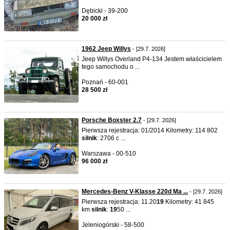
Dębicki - 39-200
20 000 zł
1962 Jeep Willys
- [29.7. 2026]
Jeep Willys Overland P4-134 Jestem właścicielem
tego samochodu o ...
Poznań - 60-001
28 500 zł
Porsche Boxster 2.7
- [29.7. 2026]
Pierwsza rejestracja: 01/2014 Kilometry: 114 802
silnik
: 2706 c ...
Warszawa - 00-510
96 000 zł
Mercedes-Benz V-Klasse 220d Ma ...
- [29.7. 2026]
Pierwsza rejestracja: 11.20
19
Kilometry: 41 845
km
silnik
:
19
50 ...
Jeleniogórski - 58-500