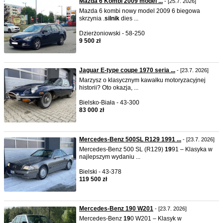
Mazda 6 Kombi 2009 model ...
- [25.7. 2026]
Mazda 6 kombi nowy model 2009 6 biegowa
skrzynia .
silnik
dies ...
Dzierżoniowski - 58-250
9 500 zł
Jaguar E-type coupe 1970 seria ...
- [23.7. 2026]
Marzysz o klasycznym kawałku motoryzacyjnej
historii? Oto okazja, ...
Bielsko-Biała - 43-300
83 000 zł
Mercedes-Benz 500SL R129 1991 ...
- [23.7. 2026]
Mercedes-Benz 500 SL (R129)
19
91 – Klasyka w
najlepszym wydaniu ...
Bielski - 43-378
119 500 zł
Mercedes-Benz 190 W201
- [23.7. 2026]
Mercedes-Benz
19
0 W201 – Klasyk w