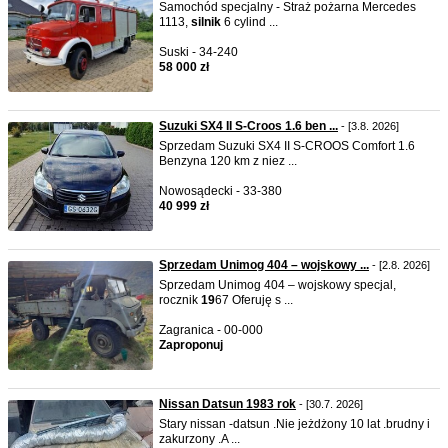
Samochód specjalny - Straż pożarna Mercedes
1113,
silnik
6 cylind ...
Suski - 34-240
58 000 zł
Suzuki SX4 II S-Croos 1.6 ben ...
- [3.8. 2026]
Sprzedam Suzuki SX4 II S-CROOS Comfort 1.6
Benzyna 120 km z niez ...
Nowosądecki - 33-380
40 999 zł
Sprzedam Unimog 404 – wojskowy ...
- [2.8. 2026]
Sprzedam Unimog 404 – wojskowy specjal,
rocznik
19
67 Oferuję s ...
Zagranica - 00-000
Zaproponuj
Nissan Datsun 1983 rok
- [30.7. 2026]
Stary nissan -datsun .Nie jeżdżony 10 lat .brudny i
zakurzony .A ...