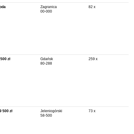
oda
Zagranica
82 x
00-000
 500 zł
Gdańsk
259 x
80-288
9 500 zł
Jeleniogórski
73 x
58-500