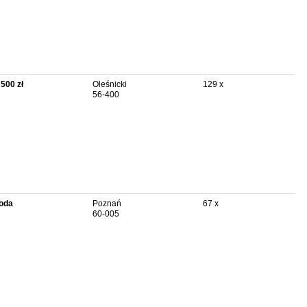
 500 zł
Oleśnicki
129 x
56-400
oda
Poznań
67 x
60-005