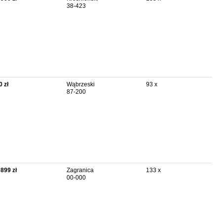
38-423
0 zł
Wąbrzeski
93 x
87-200
 899 zł
Zagranica
133 x
00-000