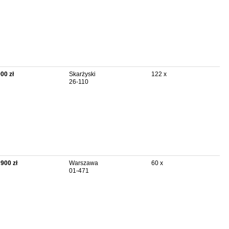
900 zł
Skarżyski
122 x
26-110
 900 zł
Warszawa
60 x
01-471