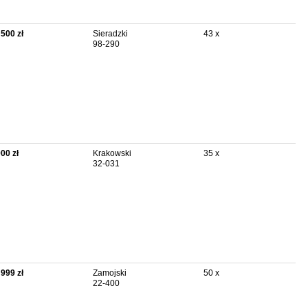
 500 zł
Sieradzki
43 x
98-290
900 zł
Krakowski
35 x
32-031
 999 zł
Zamojski
50 x
22-400