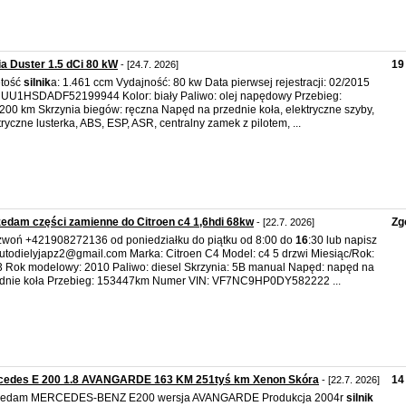
a Duster 1.5 dCi 80 kW
19
- [24.7. 2026]
ętość
silnik
a: 1.461 ccm Vydajność: 80 kw Data pierwsej rejestracji: 02/2015
 UU1HSDADF52199944 Kolor: biały Paliwo: olej napędowy Przebieg:
.200 km Skrzynia biegów: ręczna Napęd na przednie koła, elektryczne szyby,
tryczne lusterka, ABS, ESP, ASR, centralny zamek z pilotem, ...
edam części zamienne do Citroen c4 1,6hdi 68kw
Zg
- [22.7. 2026]
woń +421908272136 od poniedziałku do piątku od 8:00 do
16
:30 lub napisz
utodielyjapz2@gmail.com Marka: Citroen C4 Model: c4 5 drzwi Miesiąc/Rok:
 Rok modelowy: 2010 Paliwo: diesel Skrzynia: 5B manual Napęd: napęd na
dnie koła Przebieg: 153447km Numer VIN: VF7NC9HP0DY582222 ...
cedes E 200 1.8 AVANGARDE 163 KM 251tyś km Xenon Skóra
14
- [22.7. 2026]
zedam MERCEDES-BENZ E200 wersja AVANGARDE Produkcja 2004r
silnik