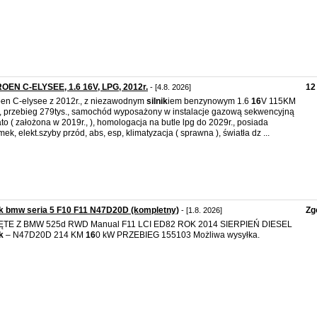
OEN C-ELYSEE, 1.6 16V, LPG, 2012r.
12
- [4.8. 2026]
oen C-elysee z 2012r., z niezawodnym
silnik
iem benzynowym 1.6
16
V 115KM
 przebieg 279tys., samochód wyposażony w instalacje gazową sekwencyjną
to ( założona w 2019r., ), homologacja na butle lpg do 2029r., posiada
mek, elekt.szyby przód, abs, esp, klimatyzacja ( sprawna ), światła dz ...
ik bmw seria 5 F10 F11 N47D20D (kompletny)
Zg
- [1.8. 2026]
ĘTE Z BMW 525d RWD Manual F11 LCI ED82 ROK 2014 SIERPIEŃ DIESEL
k
– N47D20D 214 KM
16
0 kW PRZEBIEG 155103 Możliwa wysyłka.