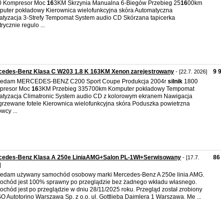
0 Kompresor Moc
16
3KM Skrzynia Manualna 6-Biegów Przebieg 25
16
00km
uter pokładowy Kierownica wielofunkcyjna skóra Automatyczna
atyzacja 3-Strefy Tempomat System audio CD Skórzana tapicerka
trycznie regulo ...
cedes-Benz Klasa C W203 1.8 K 163KM Xenon zarejestrowany
9 
- [22.7. 2026]
zedam MERCEDES-BENZ C200 Sport Coupe Produkcja 2004r
silnik
1800
presor Moc
16
3KM Przebieg 335700km Komputer pokładowy Tempomat
atyzacja Climatronic System audio CD z kolorowym ekranem Nawigacja
rzewane fotele Kierownica wielofunkcyjna skóra Poduszka powietrzna
wcy ...
cedes-Benz Klasa A 250e LiniaAMG+Salon PL-1Wł+Serwisowany
86
- [17.7.
]
edam używany samochód osobowy marki Mercedes-Benz A 250e linia AMG.
chód jest 100% sprawny po przeglądzie bez żadnego wkładu własnego.
chód jest po przeglądzie w dniu 28/11/2025 roku. Przegląd został zrobiony
O Autotorino Warszawa Sp. z o.o. ul. Gottlieba Daimlera 1 Warszawa. Me ...