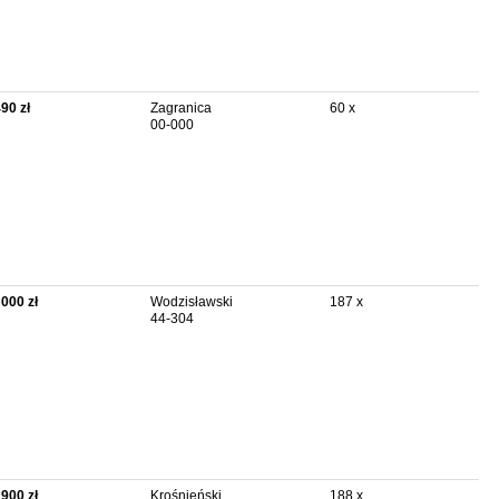
490 zł
Zagranica
60 x
00-000
 000 zł
Wodzisławski
187 x
44-304
 900 zł
Krośnieński
188 x