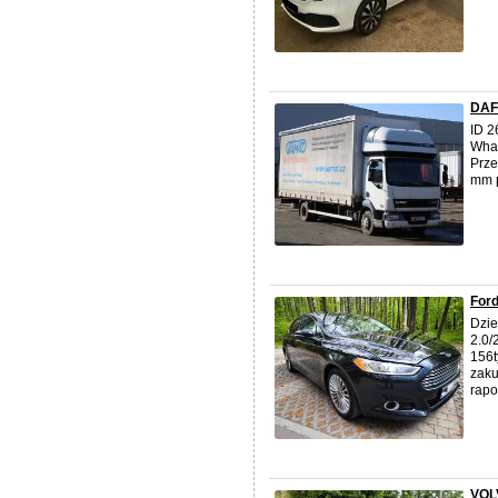
DAF
ID 2
What
Prze
mm 
For
Dzie
2.0/
156t
zaku
rapor
VOL