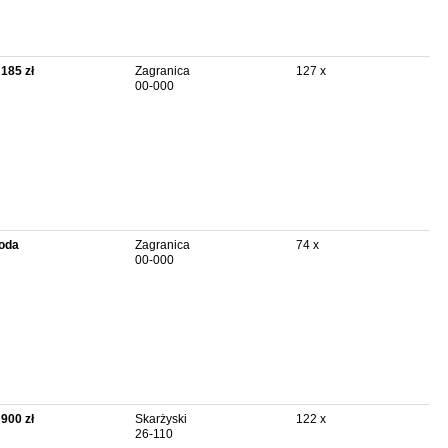
 185 zł
Zagranica
127 x
00-000
oda
Zagranica
74 x
00-000
 900 zł
Skarżyski
122 x
26-110