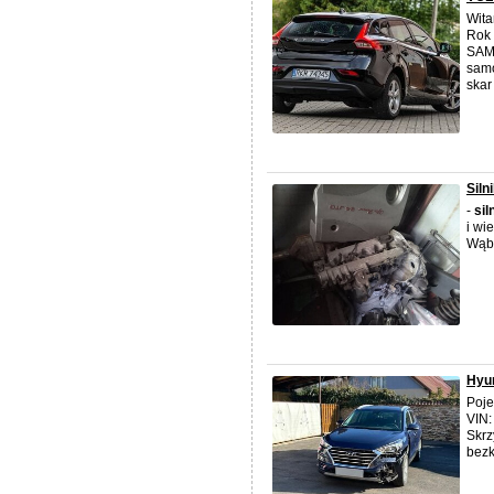
Wita
Rok 
SAM
samo
skar 
Siln
-
sil
i wi
Wąb
Hyu
Poje
VIN:
Skrz
bezk