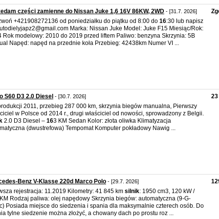
zedam części zamienne do Nissan Juke 1,6 16V 86KW, 2WD
Zg
- [31.7. 2026]
woń +421908272136 od poniedziałku do piątku od 8:00 do
16
:30 lub napisz
utodielyjapz2@gmail.com Marka: Nissan Juke Model: Juke F15 Miesiąc/Rok:
 Rok modelowy: 2010 do 2019 przed liftem Paliwo: benzyna Skrzynia: 5B
al Napęd: napęd na przednie koła Przebieg: 42438km Numer VI ...
o S60 D3 2.0 Diesel
23
- [30.7. 2026]
produkcji 2011, przebieg 287 000 km, skrzynia biegów manualna, Pierwszy
ciciel w Polsce od 2014 r., drugi właściciel od nowości, sprowadzony z Belgii.
k
2.0 D3 Diesel –
16
3 KM Sedan Kolor: złota oliwka Klimatyzacja
matyczna (dwustrefowa) Tempomat Komputer pokładowy Nawig ...
cedes-Benz V-Klasse 220d Marco Polo
12
- [29.7. 2026]
wsza rejestracja: 11.2019 Kilometry: 41 845 km
silnik
: 1950 cm3, 120 kW /
 KM Rodzaj paliwa: olej napędowy Skrzynia biegów: automatyczna (9-G-
ic) Posiada miejsce do siedzenia i spania dla maksymalnie czterech osób. Do
ia tylne siedzenie można złożyć, a chowany dach po prostu roz ...