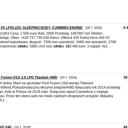
 FA LF45.220, SLEEPING BODY, CUMMINS ENGINE
6 
- [28.7. 2026]
61063 Cena: 1 500 euro Rok: 2006 Przebieg: 1067867 km Telefon ,
sApp, Viber: +420 737 730 830 Adres: Vítězná 435 Kutná Hora 284 03
strzeń ładunkowa: długość: 7300 mm szerokość: 2480 mm wysokość: 2780
pojemność
silnik
a: 5883 cm3 moc
silnik
a:
16
2 kW euro: 3 napęd: 4x2 ...
d Fusion USA 2.0 LPG Titanium AWD
38
- [24.7. 2026]
ń dobry. Mam na sprzedaż Ford Fusion USA wersja Titanium
240km/LPG/automatyczna skrzynia biegów/AWD dołączany rok 2014 przebieg
ys. Auto w Polsce od 2018 roku. Dołączam raport Carvertical z mojego
pu. Przez ten okres auto nie miało żadnych drogowych przygód. Aktualny
t z ...
VO V40
48
- [24.7. 2026]