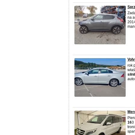
Spr
Zadz
na a
2014
manu
Volv
rok 
właś
silni
auto
Mer
Pier
16
3
tron
span