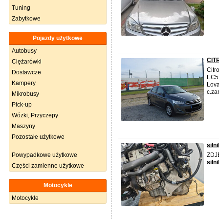
Tuning
Zabytkowe
Pojazdy użytkowe
Autobusy
CITR
Ciężarówki
Citr
Dostawcze
EC5,
Kampery
Lova
c.za
Mikrobusy
Pick-up
Wózki, Przyczepy
Maszyny
Pozostałe użytkowe
siln
Powypadkowe użytkowe
ZDJ
silni
Części zamienne użytkowe
Motocykle
Motocykle