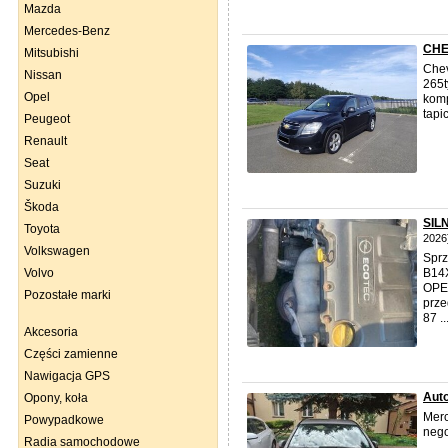
Mazda
Mercedes-Benz
CHE
Mitsubishi
Chev
Nissan
265t
Opel
komp
tapi
Peugeot
Renault
Seat
Suzuki
Škoda
SIL
Toyota
2026
Volkswagen
Spr
Volvo
B14
OPE
Pozostałe marki
prze
87 ..
Akcesoria
Części zamienne
Nawigacja GPS
Aut
Opony, koła
Merc
Powypadkowe
nego
Radia samochodowe