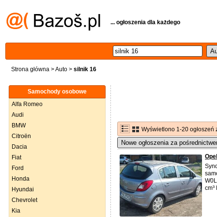
... ogłoszenia dla każdego
Strona główna
>
Auto
>
silnik 16
Samochody osobowe
Alfa Romeo
Audi
BMW
Wyświetlono 1-20 ogłoszeń 
Citroën
Nowe ogłoszenia za pośrednictwe
Dacia
Ope
Fiat
Synd
Ford
sam
Honda
W0L
cm³
Hyundai
Chevrolet
Kia