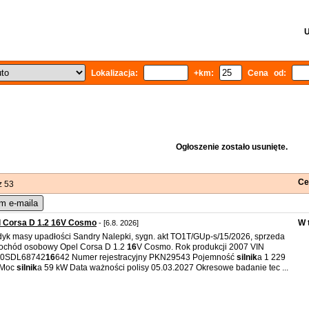
U
Lokalizacja:
+km:
Cena od:
Ogłoszenie zostało usunięte.
Ce
z 53
m e-maila
l Corsa D 1.2 16V Cosmo
W 
- [6.8. 2026]
yk masy upadłości Sandry Nalepki, sygn. akt TO1T/GUp-s/15/2026, sprzeda
ochód osobowy Opel Corsa D 1.2
16
V Cosmo. Rok produkcji 2007 VIN
0SDL68742
16
642 Numer rejestracyjny PKN29543 Pojemność
silnik
a 1 229
 Moc
silnik
a 59 kW Data ważności polisy 05.03.2027 Okresowe badanie tec ...