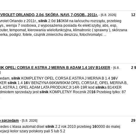
VROLET ORLANDO, 2.0d, SKÓRA, NAVI, 7-OSOB., 2011r.
12
- [6.8. 2026]
rolet Orlando z 2011r.,
silnik
2.0d
16
3KM na łańcuchu rozrządu, przebieg
ys., wersja 7 osobowa, z wyposażenia posiada 4x elekt.szyby, abs, esp,
uter, tempomat, kierowania wielofunkcyjna, klimatronic ( sprawny ), skórzana
cerka, podgrz. fotele, czujnik zmierzchu deszczu, fotochromatyc ...
NIK OPEL: CORSA E ASTRA J MERIVA B ADAM 1.4 16V B14XER
2 
- [6.8.
]
zedam,
silnik
KOMPLETNY OPEL CORSA E ASTRA J MERIVA B 1.4
16
V
XER
silnik
1.4
16
V BENZYNA 66KW/90KM OPEL CORSA E, OPEL MERIVA B,
L ASTRA J, OPEL ADAM LATA PRODUKCJI 14R-19R kod
silnik
a B14XER
dmiotem sprzedaży jest
silnik
KOMPLETNY Rocznik 20
16
Przebieg tylko: 87
.
o sprzedam
29
- [5.8. 2026]
edes c klasa automat disel
silnik
2.2 rok 2010 przebieg
16
0000 do malej
cjacji kolor szary polskory pali 5 lub 5.2