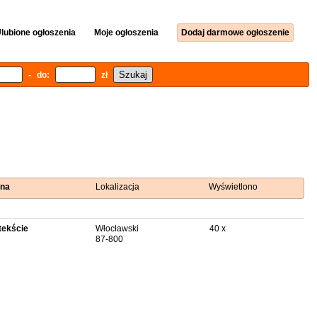
lubione ogłoszenia
Moje ogłoszenia
Dodaj darmowe ogłoszenie
- do:
zł
na
Lokalizacja
Wyświetlono
tekście
Włocławski
40 x
87-800