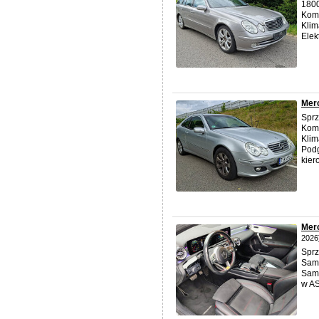
180
Komp
Klim
Elek
Mer
Spr
Kom
Klim
Podg
kiero
Mer
2026
Sprz
Samo
Samo
w AS