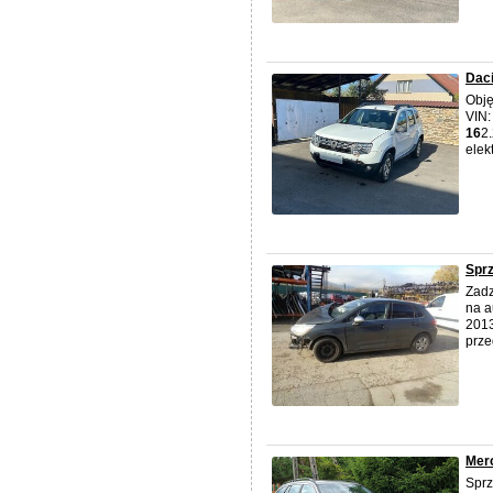
Daci
Obj
VIN:
16
2
elek
Sprz
Zadz
na a
2013
prze
Mer
Spr