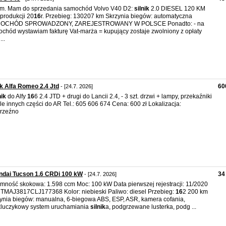
m. Mam do sprzedania samochód Volvo V40 D2:
silnik
2.0 DIESEL 120 KM
produkcji 20
16
r. Przebieg: 130207 km Skrzynia biegów: automatyczna
OCHÓD SPROWADZONY, ZAREJESTROWANY W POLSCE Ponadto: - na
chód wystawiam fakturę Vat-marża = kupujący zostaje zwolniony z opłaty
...
ik Alfa Romeo 2.4 Jtd
60
- [24.7. 2026]
nik
do Alfy
16
6 2.4 JTD + drugi do Lancii 2.4, - 3 szt. drzwi + lampy, przekaźniki
ele innych części do AR Tel.: 605 606 674 Cena: 600 zł Lokalizacja:
rzeźno
ndai Tucson 1.6 CRDi 100 kW
34
- [24.7. 2026]
mność skokowa: 1.598 ccm Moc: 100 kW Data pierwszej rejestracji: 11/2020
 TMAJ3817CLJ177368 Kolor: niebieski Paliwo: diesel Przebieg:
16
2 200 km
ynia biegów: manualna, 6-biegowa ABS, ESP, ASR, kamera cofania,
luczykowy system uruchamiania
silnik
a, podgrzewane lusterka, podg ...