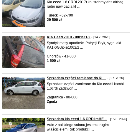
Kia
ceed
1.6 CRDI 2017r.kol.srebrny abs airbag
radio nawigacja kl ...
Turecki - 62-700
29 500 zł
KIA Ceed 2010 - udział 1/2
- [14.7. 2026]
Syndyk masy upadłości Patrycji Bryk, sygn. akt.
KA1K/GUp-s/1062/2 ...
Chorzów - 41-500
1 500 zł
Sprzedam części zamienne do Ki ...
- [6.7. 2026]
Sprzedam części zamienne do Kia
ceed
I kombi
1,6crdi Zadzwoń ...
Zagranica - 00-000
Zgoda
Sprzedam kia ceed 1.6 CRDi mHE ...
- [15.6. 2026]
Auto z polskiego salonu,jestem drugim
właścicielem.Rok produkcji ...