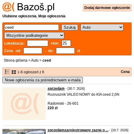
Dodaj
darmowe
ogłoszenie
Ulubione ogłoszenia
,
Moje ogłoszenia
Lokalizacja:
+km:
Cena od:
- do:
zł
Strona główna
>
Auto
>
ceed
Cena
1-6 ogłoszeń z 6
Nowe ogłoszenia za pośrednictwem e-maila
sprzedam
- [30.7. 2026]
Rozrusznik VALEO NOWY do KIA ceed 2,0N
Radomski - 26-601
220 zł
sprzedamzarejestrowany zazne o ...
- [19.7. 2026]