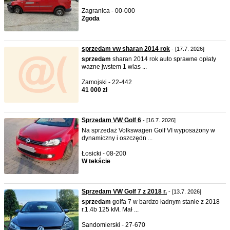
Zagranica - 00-000
Zgoda
sprzedam vw sharan 2014 rok
- [17.7. 2026]
sprzedam
sharan 2014 rok auto sprawne opłaty
wazne jwstem 1 wlas ...
Zamojski - 22-442
41 000 zł
Sprzedam VW Golf 6
- [16.7. 2026]
Na sprzedaż Volkswagen Golf VI wyposażony w
dynamiczny i oszczędn ...
Łosicki - 08-200
W tekście
Sprzedam VW Golf 7 z 2018 r.
- [13.7. 2026]
sprzedam
golfa 7 w bardzo ładnym stanie z 2018
r.1.4b 125 kM. Mał ...
Sandomierski - 27-670