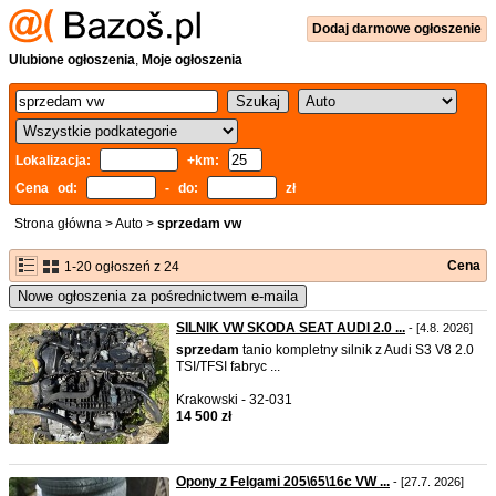
Dodaj
darmowe
ogłoszenie
Ulubione ogłoszenia
,
Moje ogłoszenia
Lokalizacja:
+km:
Cena od:
- do:
zł
Strona główna
>
Auto
>
sprzedam vw
Cena
1-20 ogłoszeń z 24
Nowe ogłoszenia za pośrednictwem e-maila
SILNIK VW SKODA SEAT AUDI 2.0 ...
- [4.8. 2026]
sprzedam
tanio kompletny silnik z Audi S3 V8 2.0
TSI/TFSI fabryc ...
Krakowski - 32-031
14 500 zł
Opony z Felgami 205\65\16c VW ...
- [27.7. 2026]