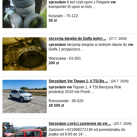
sprzedam
8 kol czyli opon z Felgami
vw
transporter t5 opon w różn ...
Koszalin - 75-122
50 zł
skrzynia biegów do Golfa jedyn ...
- [27.7. 2026]
sprzedam
skrzynię biegów w dobrym stanie do
vw
Golfa 1 przypuszcz ...
Warszawa - 01-001
200 zł
Sprzedam Vw Tiguan 1, 4 TSI Be ...
- [26.7. 2026]
sprzedam
vw
Tiguan 1, 4 TSI Benzyna Rok
produkcji 2010 rok Przeb ...
Rzeszowski - 36-020
26 500 zł
Sprzedam części zamienne do vw ...
- [20.7. 2026]
Zadzwoń +421908272136 od poniedziałku do
piątku od 8:00 do 16: ...