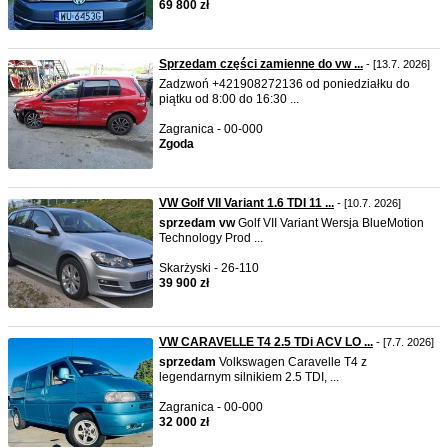
69 800 zł
Sprzedam części zamienne do vw ...
- [13.7. 2026]
Zadzwoń +421908272136 od poniedziałku do
piątku od 8:00 do 16:30 ...
Zagranica - 00-000
Zgoda
VW Golf VII Variant 1.6 TDI 11 ...
- [10.7. 2026]
sprzedam
vw
Golf VII Variant Wersja BlueMotion
Technology Prod ...
Skarżyski - 26-110
39 900 zł
VW CARAVELLE T4 2.5 TDi ACV LO ...
- [7.7. 2026]
sprzedam
Volkswagen Caravelle T4 z
legendarnym silnikiem 2.5 TDI, ...
Zagranica - 00-000
32 000 zł