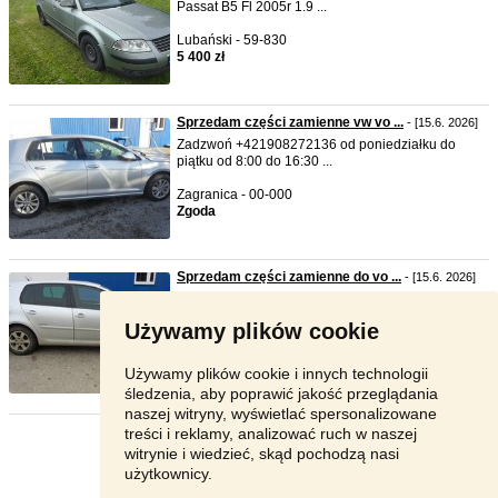
Passat B5 Fl 2005r 1.9 ...
Lubański - 59-830
5 400 zł
Sprzedam części zamienne vw vo ...
- [15.6. 2026]
Zadzwoń +421908272136 od poniedziałku do
piątku od 8:00 do 16:30 ...
Zagranica - 00-000
Zgoda
Sprzedam części zamienne do vo ...
- [15.6. 2026]
ZESKANUJ MOBILNY KOD QR I ZOBACZ
WSZYSTKIE CZĘŚCI TEGO SAMOCHODU ...
Używamy plików cookie
Zagranica - 00-000
Zgoda
Używamy plików cookie i innych technologii
śledzenia, aby poprawić jakość przeglądania
naszej witryny, wyświetlać spersonalizowane
treści i reklamy, analizować ruch w naszej
Strona:
1
2
Następna
witrynie i wiedzieć, skąd pochodzą nasi
użytkownicy.