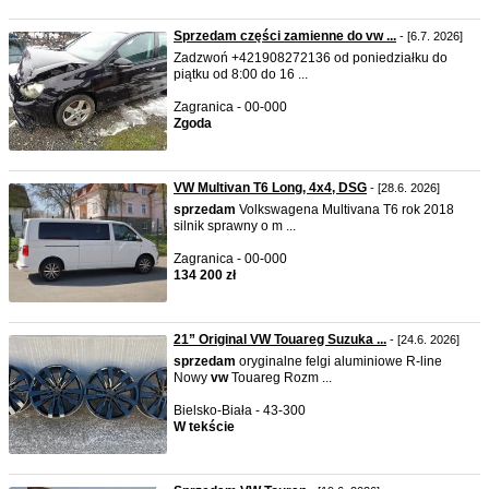
Sprzedam części zamienne do vw ...
- [6.7. 2026]
Zadzwoń +421908272136 od poniedziałku do
piątku od 8:00 do 16 ...
Zagranica - 00-000
Zgoda
VW Multivan T6 Long, 4x4, DSG
- [28.6. 2026]
sprzedam
Volkswagena Multivana T6 rok 2018
silnik sprawny o m ...
Zagranica - 00-000
134 200 zł
21” Original VW Touareg Suzuka ...
- [24.6. 2026]
sprzedam
oryginalne felgi aluminiowe R-line
Nowy
vw
Touareg Rozm ...
Bielsko-Biała - 43-300
W tekście