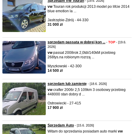
Sprzedam VW Touran
- [19.6. 2026]
vw
Touran rok produkcji 2013 model po lifcie 2014
blue emotion la ...
Jastrzębie-Zdrój - 44-330
31 000 zł
sprzedam passata w dobrej kon ...
-
TOP
- [19.6.
2026]
vw
passat 2008rok 2,0tdi/140kM przebieg
268tys.na robionym rozrzą ...
Myszkowski - 42-300
14 500 zł
sprzedam lub zamienię
- [18.6. 2026]
vw
crafter 2006r 2,5 109km 3 osobowy przebieg
448000 stan dobry d ...
Ostrowiecki - 27-415
17 900 zł
Sprzedam Auto
- [15.6. 2026]
Witam do sprzedania posiadam auto marki
vw