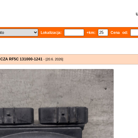
U
Lokalizacja:
+km:
Cena od:
CZA RF5C 131000-1241
- [20.6. 2026]