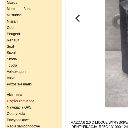
Mazda
Mercedes-Benz
Mitsubishi
Nissan
Opel
Peugeot
Renault
Seat
Suzuki
Škoda
Toyota
Volkswagen
Volvo
Pozostałe marki
Akcesoria
Części zamienne
Nawigacja GPS
Opony, koła
Powypadkowe
MAZDA 6 2.0 D MODUŁ WTRYSKI
Radia samochodowe
IDENTYFIKACJA: RF5C 131000-12