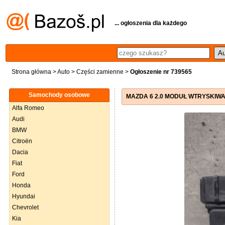
... ogłoszenia dla każdego
Strona główna
>
Auto
>
Części zamienne
>
Ogłoszenie nr 739565
Samochody osobowe
MAZDA 6 2.0 MODUŁ WTRYSKIWA
Alfa Romeo
Audi
BMW
Citroën
Dacia
Fiat
Ford
Honda
Hyundai
Chevrolet
Kia