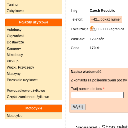
Tuning
Imię:
Czech Republic
Zabytkowe
Telefon:
+42... pokaż numer
Pojazdy użytkowe
Lokalizacja:
00-000
Zagranica
Autobusy
Ciężarówki
Widziało:
129 osób
Dostawcze
Cena:
170 zł
Kampery
Mikrobusy
Pick-up
Wózki, Przyczepy
Napisz wiadomość
Maszyny
Pozostałe użytkowe
Z kontaktu za pośrednictwem poczty 
Twój numer telefonu
*
Powypadkowe użytkowe
Części zamienne użytkowe
Wyślij
Motocykle
Motocykle