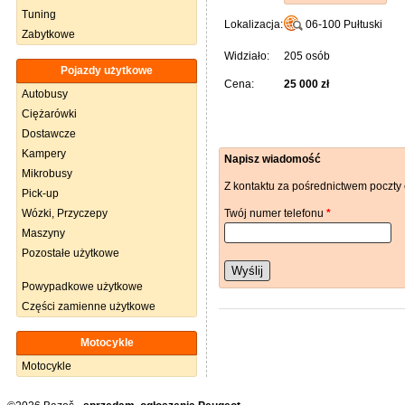
Tuning
Lokalizacja:
06-100
Pułtuski
Zabytkowe
Widziało:
205 osób
Pojazdy użytkowe
Cena:
25 000 zł
Autobusy
Ciężarówki
Dostawcze
Kampery
Napisz wiadomość
Mikrobusy
Z kontaktu za pośrednictwem poczty 
Pick-up
Wózki, Przyczepy
Twój numer telefonu
*
Maszyny
Pozostałe użytkowe
Wyślij
Powypadkowe użytkowe
Części zamienne użytkowe
Motocykle
Motocykle