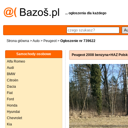
... ogłoszenia dla każdego
Strona główna
>
Auto
>
Peugeot
>
Ogłoszenie nr 739622
Samochody osobowe
Peugeot 2008 benzyna+HAZ Polski
Alfa Romeo
Audi
BMW
Citroën
Dacia
Fiat
Ford
Honda
Hyundai
Chevrolet
Kia