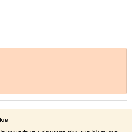
kie
technologii śledzenia, aby poprawić jakość przeglądania naszej