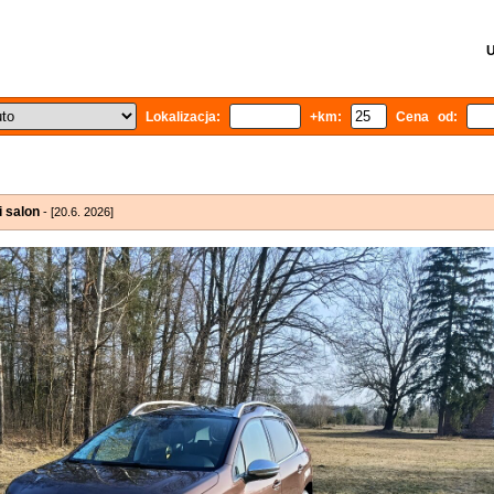
U
Lokalizacja:
+km:
Cena od:
 salon
- [20.6. 2026]