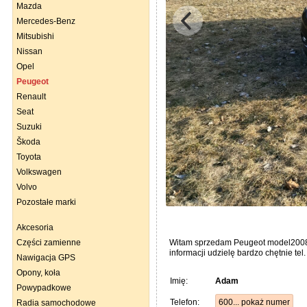
Mazda
Mercedes-Benz
Mitsubishi
Nissan
Opel
Peugeot
Renault
Seat
Suzuki
Škoda
Toyota
Volkswagen
Volvo
Pozostałe marki
Akcesoria
Części zamienne
Witam sprzedam Peugeot model2008, r
informacji udzielę bardzo chętnie tel
Nawigacja GPS
Opony, koła
Imię:
Adam
Powypadkowe
Telefon:
600... pokaż numer
Radia samochodowe