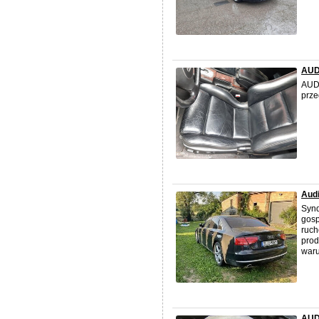
AUDI
AUDI
prze
Audi
Synd
gosp
ruch
prod
waru
AUDI