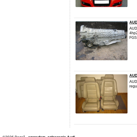
AUDI
AUDI
4hp2
FGS,
AUD
AUDI
regu