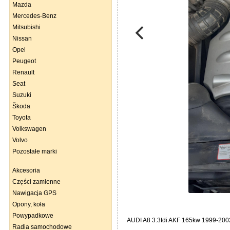
Mazda
Mercedes-Benz
Mitsubishi
Nissan
Opel
Peugeot
Renault
Seat
Suzuki
Škoda
Toyota
Volkswagen
Volvo
Pozostałe marki
Akcesoria
Części zamienne
Nawigacja GPS
Opony, koła
Powypadkowe
AUDI A8 3.3tdi AKF 165kw 1999-2002
Radia samochodowe