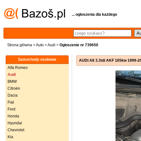
... ogłoszenia dla każdego
Strona główna
>
Auto
>
Audi
>
Ogłoszenie nr 739650
Samochody osobowe
AUDI A8 3.3tdi AKF 165kw 1999-200
Alfa Romeo
Audi
BMW
Citroën
Dacia
Fiat
Ford
Honda
Hyundai
Chevrolet
Kia