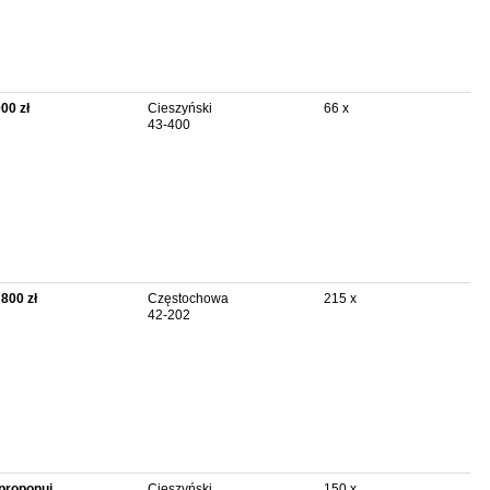
000 zł
Cieszyński
66 x
43-400
 800 zł
Częstochowa
215 x
42-202
proponuj
Cieszyński
150 x