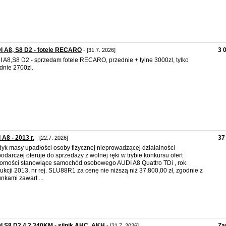
 A8, S8 D2 - fotele RECARO
3 
- [31.7. 2026]
 A8,S8 D2 - sprzedam fotele RECARO, przednie + tylne 3000zl, tylko
dnie 2700zl.
 A8 - 2013 r.
37
- [22.7. 2026]
yk masy upadłości osoby fizycznej nieprowadzącej działalności
odarczej oferuje do sprzedaży z wolnej ręki w trybie konkursu ofert
omości stanowiące samochód osobowego AUDI A8 Quattro TDi , rok
ukcji 2013, nr rej. SLU88R1 za cenę nie niższą niż 37.800,00 zł, zgodnie z
nkami zawart ...
 S8 D2 4.2 340KM - silnik AHC, AKH
Za
- [21.7. 2026]