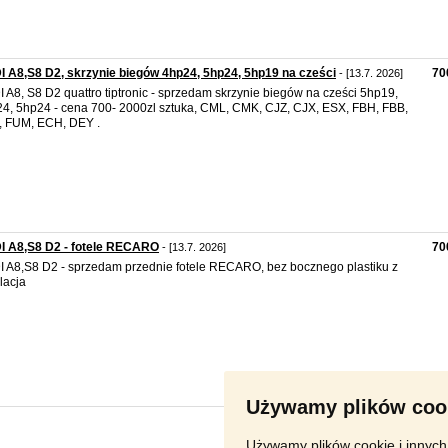
 A8,S8 D2, skrzynie biegów 4hp24, 5hp24, 5hp19 na cześci
70
- [13.7. 2026]
 A8, S8 D2 quattro tiptronic - sprzedam skrzynie biegów na cześci 5hp19,
4, 5hp24 - cena 700- 2000zl sztuka, CML, CMK, CJZ, CJX, ESX, FBH, FBB,
 FUM, ECH, DEY .
I A8,S8 D2 - fotele RECARO
70
- [13.7. 2026]
 A8,S8 D2 - sprzedam przednie fotele RECARO, bez bocznego plastiku z
lacja
Używamy plików coo
Używamy plików cookie i innych 