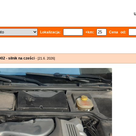
U
Lokalizacja:
+km:
Cena od:
2 - silnik na cześci
- [21.6. 2026]