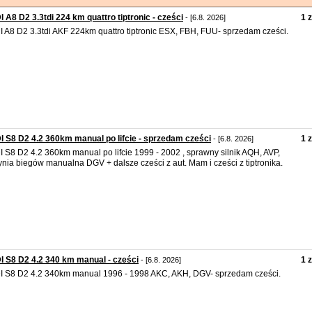
 A8 D2 3.3tdi 224 km quattro tiptronic - cześci
1 z
- [6.8. 2026]
 A8 D2 3.3tdi AKF 224km quattro tiptronic ESX, FBH, FUU- sprzedam cześci.
 S8 D2 4.2 360km manual po lifcie - sprzedam cześci
1 z
- [6.8. 2026]
 S8 D2 4.2 360km manual po lifcie 1999 - 2002 , sprawny silnik AQH, AVP,
ynia biegów manualna DGV + dalsze cześci z aut. Mam i cześci z tiptronika.
 S8 D2 4.2 340 km manual - cześci
1 z
- [6.8. 2026]
 S8 D2 4.2 340km manual 1996 - 1998 AKC, AKH, DGV- sprzedam cześci.