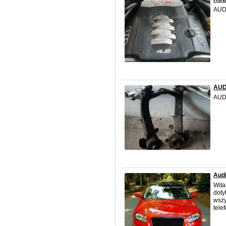
AUDI
AUD
AUDI
Audi
Wita
doty
wszy
tele