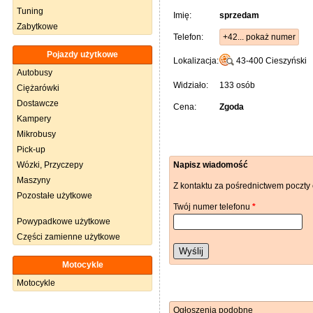
Tuning
Imię:
sprzedam
Zabytkowe
Telefon:
+42... pokaż numer
Pojazdy użytkowe
Lokalizacja:
43-400
Cieszyński
Autobusy
Widziało:
133 osób
Ciężarówki
Dostawcze
Cena:
Zgoda
Kampery
Mikrobusy
Pick-up
Wózki, Przyczepy
Napisz wiadomość
Maszyny
Z kontaktu za pośrednictwem poczty 
Pozostałe użytkowe
Twój numer telefonu
*
Powypadkowe użytkowe
Części zamienne użytkowe
Wyślij
Motocykle
Motocykle
Ogłoszenia podobne