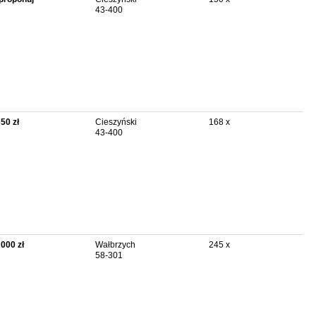
43-400
650 zł
Cieszyński
168 x
43-400
 000 zł
Wałbrzych
245 x
58-301