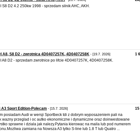
 S8 D2 4.2 250kw 1998 - sprzedam silnik AHC, AKH.
I A8, S8 D2 - zwrotnica 4D0407257K, 4D0407258K
1 
- [19.7. 2026]
 A8 D2 - sprzedam zwrotnice po lifcie 4D0407257K, 4D0407258K.
 A3 Sport Edition-Polecam
15
- [15.7. 2026]
m posiadam Audi w wersji Sportbeck tdi z dobrym wyposazeniem pali na
k wazny przeglad i oc autko ekonomiczne i dynamiczne oraz doinwestowane
stko sprawne i dziala jak nalezy.Pytania kierowac na maila lub pod numerem
fonu.Mozliwa zamiana na Nowsza A3 tylko S-line lub 1.8 T lub Quatro ...