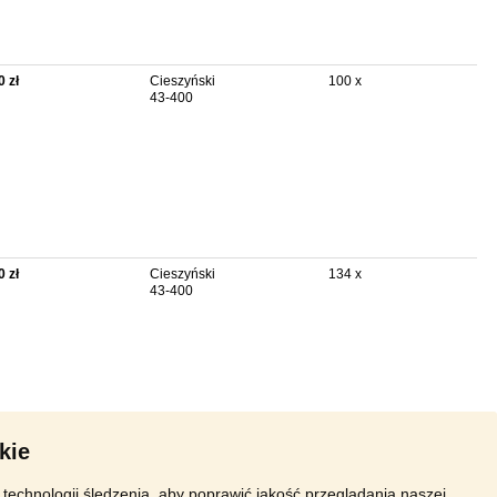
0 zł
Cieszyński
100 x
43-400
0 zł
Cieszyński
134 x
43-400
kie
technologii śledzenia, aby poprawić jakość przeglądania naszej