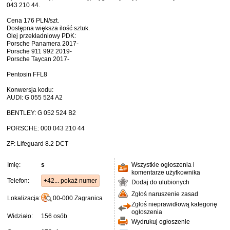
043 210 44.
Cena 176 PLN/szt.
Dostępna większa ilość sztuk.
Olej przekładniowy PDK:
Porsche Panamera 2017-
Porsche 911 992 2019-
Porsche Taycan 2017-
Pentosin FFL8
Konwersja kodu:
AUDI: G 055 524 A2
BENTLEY: G 052 524 B2
PORSCHE: 000 043 210 44
ZF: Lifeguard 8.2 DCT
Imię:
s
Wszystkie ogłoszenia i
komentarze użytkownika
Telefon:
+42... pokaż numer
Dodaj do ulubionych
Zgłoś naruszenie zasad
Lokalizacja:
00-000
Zagranica
Zgłoś nieprawidłową kategorię
ogłoszenia
Widziało:
156 osób
Wydrukuj ogłoszenie