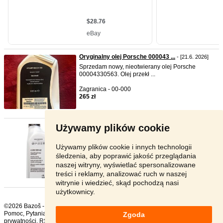
Oryginalny olej Porsche 000043 ...
- [21.6. 2026]
Sprzedam nowy, nieotwierany olej Porsche
00004330563. Olej przekł ...
Zagranica - 00-000
265 zł
Używamy plików cookie
Olej DSG G052529A2
- [21.6. 2026]
Sprzedaję nowy, oryginalny, nierozdzielony olej do
skrzyni DSG. ...
Używamy plików cookie i innych technologii
śledzenia, aby poprawić jakość przeglądania
Zagranica - 00-000
naszej witryny, wyświetlać spersonalizowane
124 zł
treści i reklamy, analizować ruch w naszej
witrynie i wiedzieć, skąd pochodzą nasi
użytkownicy.
©2026 Bazoš -
sprzedam, ogłoszenia Części zamienne
Pomoc
,
Pytania
,
Komentarze
,
Kontakt
,
Reklama
,
Regulamin
,
Polityka
Zgoda
prywatności
,
RSS
,