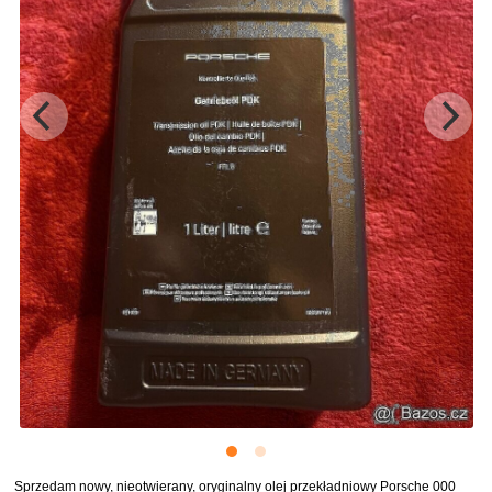
Sprzedam nowy, nieotwierany, oryginalny olej przekładniowy Porsche 000