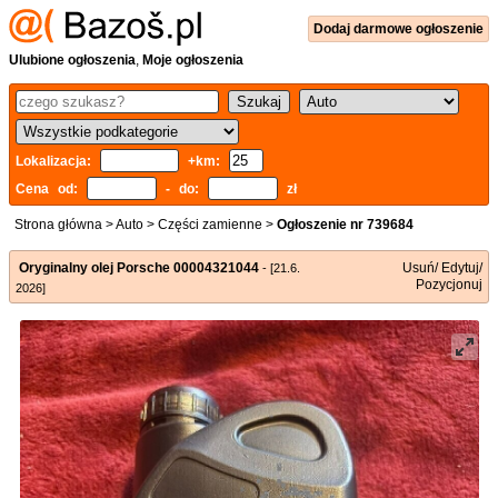
Dodaj
darmowe
ogłoszenie
Ulubione ogłoszenia
,
Moje ogłoszenia
Lokalizacja:
+km:
Cena od:
- do:
zł
Strona główna
>
Auto
>
Części zamienne
>
Ogłoszenie nr 739684
Oryginalny olej Porsche 00004321044
Usuń/ Edytuj/
- [21.6.
Pozycjonuj
2026]