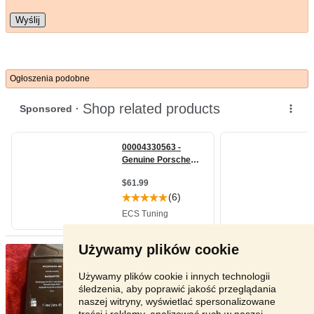
Wyślij
Ogłoszenia podobne
Używamy plików cookie
Oryginalny olej Porsche 000043 ...
- [21.6. 2026]
Sprzedam nowy, nieotwierany, oryginalny olej
przekładniowy Porsch ...
Używamy plików cookie i innych technologii
śledzenia, aby poprawić jakość przeglądania
Zagranica - 00-000
naszej witryny, wyświetlać spersonalizowane
176 zł
treści i reklamy, analizować ruch w naszej