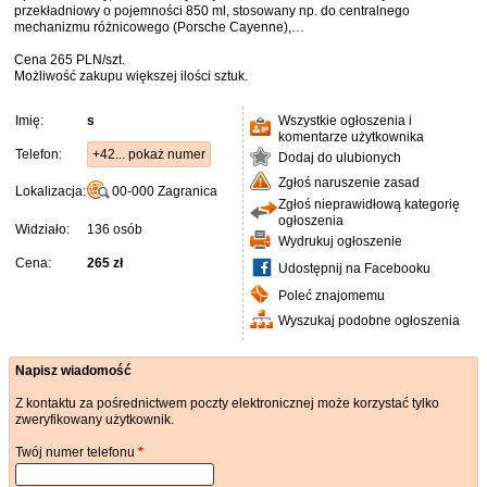
przekładniowy o pojemności 850 ml, stosowany np. do centralnego
mechanizmu różnicowego (Porsche Cayenne),…
Cena 265 PLN/szt.
Możliwość zakupu większej ilości sztuk.
Imię:
s
Wszystkie ogłoszenia i
komentarze użytkownika
Telefon:
+42... pokaż numer
Dodaj do ulubionych
Zgłoś naruszenie zasad
Lokalizacja:
00-000
Zagranica
Zgłoś nieprawidłową kategorię
ogłoszenia
Widziało:
136 osób
Wydrukuj ogłoszenie
Cena:
265 zł
Udostępnij na Facebooku
Poleć znajomemu
Wyszukaj podobne ogłoszenia
Napisz wiadomość
Z kontaktu za pośrednictwem poczty elektronicznej może korzystać tylko
zweryfikowany użytkownik.
Twój numer telefonu
*