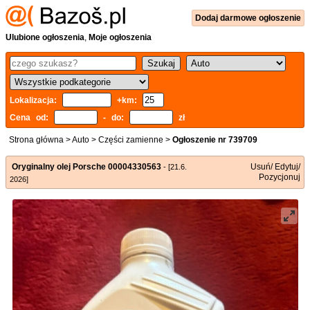
Dodaj
darmowe
ogłoszenie
Ulubione ogłoszenia
,
Moje ogłoszenia
Lokalizacja:
+km:
Cena od:
- do:
zł
Strona główna
>
Auto
>
Części zamienne
>
Ogłoszenie nr 739709
Oryginalny olej Porsche 00004330563
Usuń/ Edytuj/
- [21.6.
Pozycjonuj
2026]