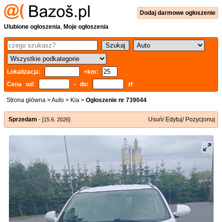
Dodaj
darmowe
ogłoszenie
Ulubione ogłoszenia
,
Moje ogłoszenia
Lokalizacja:
+km:
Cena od:
- do:
zł
Strona główna
>
Auto
>
Kia
>
Ogłoszenie nr 739044
Sprzedam
Usuń/ Edytuj/ Pozycjonuj
- [15.6. 2026]