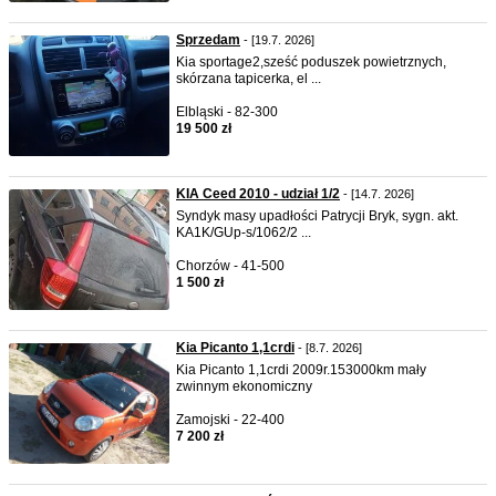
Sprzedam
- [19.7. 2026]
Kia sportage2,sześć poduszek powietrznych,
skórzana tapicerka, el ...
Elbląski - 82-300
19 500 zł
KIA Ceed 2010 - udział 1/2
- [14.7. 2026]
Syndyk masy upadłości Patrycji Bryk, sygn. akt.
KA1K/GUp-s/1062/2 ...
Chorzów - 41-500
1 500 zł
Kia Picanto 1,1crdi
- [8.7. 2026]
Kia Picanto 1,1crdi 2009r.153000km mały
zwinnym ekonomiczny
Zamojski - 22-400
7 200 zł