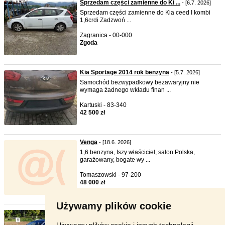
Sprzedam części zamienne do Ki ...
- [6.7. 2026]
Sprzedam części zamienne do Kia ceed I kombi
1,6crdi Zadzwoń ...
Zagranica - 00-000
Zgoda
Kia Sportage 2014 rok benzyna
- [5.7. 2026]
Samochód bezwypadkowy bezawaryjny nie
wymaga żadnego wkładu finan ...
Kartuski - 83-340
42 500 zł
Venga
- [18.6. 2026]
1,6 benzyna, Iszy właściciel, salon Polska,
garażowany, bogate wy ...
Tomaszowski - 97-200
48 000 zł
Używamy plików cookie
Sprzedam kia ceed 1.6 CRDi mHE ...
- [15.6. 2026]
Auto z polskiego salonu,jestem drugim
Używamy plików cookie i innych technologii