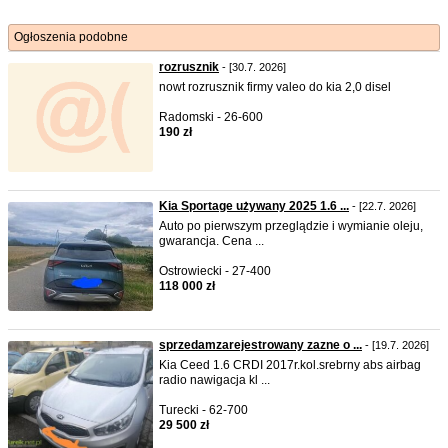
Ogłoszenia podobne
rozrusznik
- [30.7. 2026]
nowt rozrusznik firmy valeo do kia 2,0 disel
Radomski - 26-600
190 zł
Kia Sportage używany 2025 1.6 ...
- [22.7. 2026]
Auto po pierwszym przeglądzie i wymianie oleju,
gwarancja. Cena ...
Ostrowiecki - 27-400
118 000 zł
sprzedamzarejestrowany zazne o ...
- [19.7. 2026]
Kia Ceed 1.6 CRDI 2017r.kol.srebrny abs airbag
radio nawigacja kl ...
Turecki - 62-700
29 500 zł