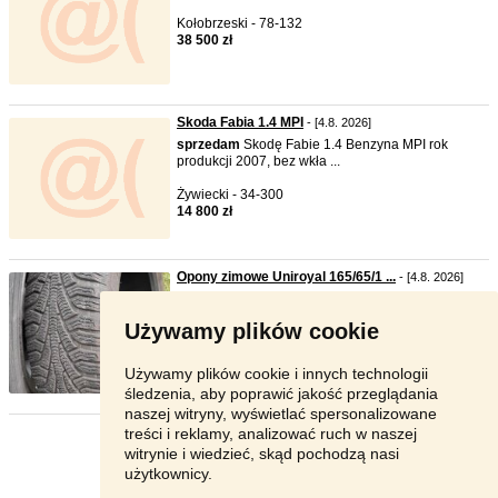
Kołobrzeski - 78-132
38 500 zł
Skoda Fabia 1.4 MPI
- [4.8. 2026]
sprzedam
Skodę Fabie 1.4 Benzyna MPI rok
produkcji 2007, bez wkła ...
Żywiecki - 34-300
14 800 zł
Opony zimowe Uniroyal 165/65/1 ...
- [4.8. 2026]
sprzedam
opony zimow Uniroyal w bardzo
dobrym stanie. Opony mało ...
Używamy plików cookie
Bytom - 41-923
400 zł
Używamy plików cookie i innych technologii
śledzenia, aby poprawić jakość przeglądania
naszej witryny, wyświetlać spersonalizowane
treści i reklamy, analizować ruch w naszej
Strona:
1
2
3
Następna
witrynie i wiedzieć, skąd pochodzą nasi
użytkownicy.