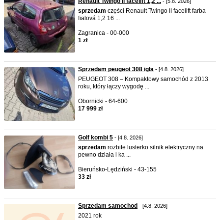
Renault Twingo II facelift 1,2 ...
- [5.8. 2026]
sprzedam
części Renault Twingo II facelift farba
fialová 1,2 16 ...
Zagranica - 00-000
1 zł
Sprzedam peugeot 308 igła
- [4.8. 2026]
PEUGEOT 308 – Kompaktowy samochód z 2013
roku, który łączy wygodę ...
Obornicki - 64-600
17 999 zł
Golf kombi 5
- [4.8. 2026]
sprzedam
rozbite lusterko silnik elektryczny na
pewno działa i ka ...
Bieruńsko-Lędziński - 43-155
33 zł
Sprzedam samochod
- [4.8. 2026]
2021 rok