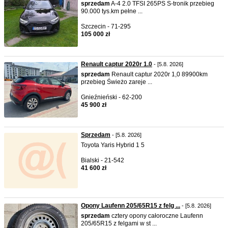
sprzedam
A-4 2.0 TFSI 265PS S-tronik przebieg
90.000 tys.km pełne ...
Szczecin - 71-295
105 000 zł
Renault captur 2020r 1.0
- [5.8. 2026]
sprzedam
Renault captur 2020r 1,0 89900km
przebieg Świeżo zareje ...
Gnieźnieński - 62-200
45 900 zł
Sprzedam
- [5.8. 2026]
Toyota Yaris Hybrid 1 5
Bialski - 21-542
41 600 zł
Opony Laufenn 205/65R15 z felg ...
- [5.8. 2026]
sprzedam
cztery opony całoroczne Laufenn
205/65R15 z felgami w st ...