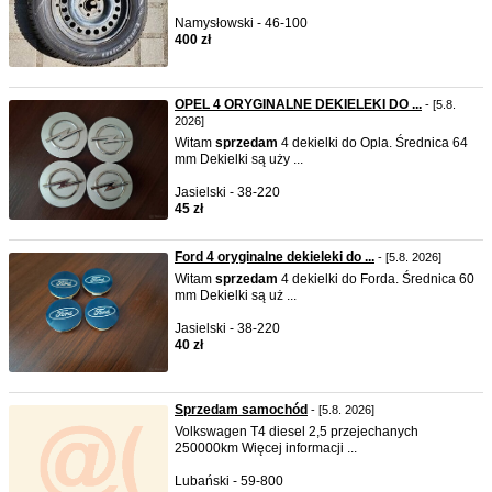
Namysłowski - 46-100
400 zł
OPEL 4 ORYGINALNE DEKIELEKI DO ...
- [5.8.
2026]
Witam
sprzedam
4 dekielki do Opla. Średnica 64
mm Dekielki są uży ...
Jasielski - 38-220
45 zł
Ford 4 oryginalne dekieleki do ...
- [5.8. 2026]
Witam
sprzedam
4 dekielki do Forda. Średnica 60
mm Dekielki są uż ...
Jasielski - 38-220
40 zł
Sprzedam samochód
- [5.8. 2026]
Volkswagen T4 diesel 2,5 przejechanych
250000km Więcej informacji ...
Lubański - 59-800