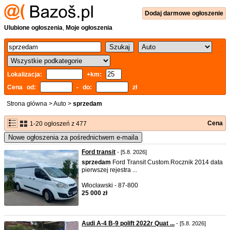
Dodaj
darmowe
ogłoszenie
Ulubione ogłoszenia
,
Moje ogłoszenia
Lokalizacja:
+km:
Cena od:
- do:
zł
Strona główna
>
Auto
>
sprzedam
Cena
1-20 ogłoszeń z 477
Nowe ogłoszenia za pośrednictwem e-maila
Ford transit
- [5.8. 2026]
sprzedam
Ford Transit Custom.Rocznik 2014 data
pierwszej rejestra ...
Włocławski - 87-800
25 000 zł
Audi A-4 B-9 polift 2022r Quat ...
- [5.8. 2026]